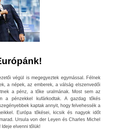
Európánk!
ezetői végül is megegyeztek egymással. Félnek
ek, a népek, az emberek, a válság elszenvedői
vetnek a pénz, a tőke uralmának. Most sem az
em a pénzekkel kufárkodtak. A gazdag tőkés
A szegényebbek kaptak annyit, hogy felvehessék a
eikkel. Európa tőkései, kicsik és nagyok időt
 marad. Ursula von der Leyen és Charles Michel
Ideje elvenni tőlük!