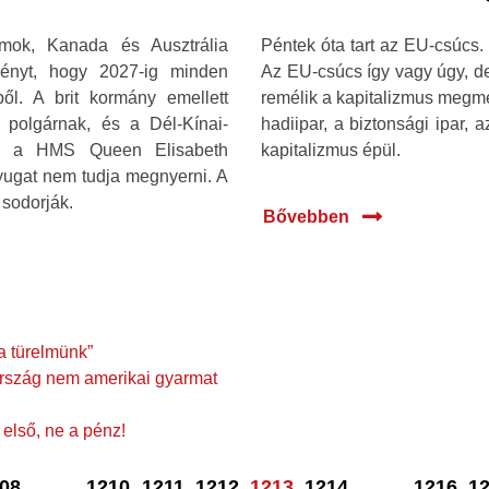
amok, Kanada és Ausztrália
Péntek óta tart az EU-csúcs
ményt, hogy 2027-ig minden
Az EU-csúcs így vagy úgy, de v
ől. A brit kormány emellett
remélik a kapitalizmus megm
polgárnak, és a Dél-Kínai-
hadiipar, a biztonsági ipar,
gét, a HMS Queen Elisabeth
kapitalizmus épül.
nyugat nem tudja megnyerni. A
 sodorják.
Bővebben
a türelmünk”
rszág nem amerikai gyarmat
első, ne a pénz!
08
...
1210
1211
1212
1213
1214
...
1216
1