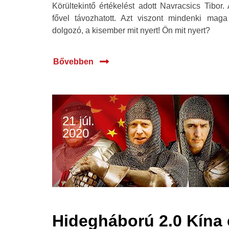
Körültekintő értékelést adott Navracsics Tibor
fővel távozhatott. Azt viszont mindenki mag
dolgozó, a kisember mit nyert! Ön mit nyert?
Bővebben
21 júl.
2020
Hidegháború 2.0 Kína 