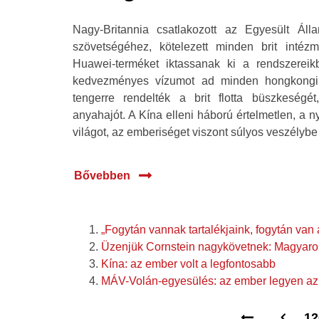
Nagy-Britannia csatlakozott az Egyesült Áll
szövetségéhez, kötelezett minden brit intéz
Huawei-terméket iktassanak ki a rendszereikb
kedvezményes vízumot ad minden hongkongi 
tengerre rendelték a brit flotta büszkesé
anyahajót. A Kína elleni háború értelmetlen, a 
világot, az emberiséget viszont súlyos veszélybe
Bővebben
„Fogytán vannak tartalékjaink, fogytán van 
Üzenjük Cornstein nagykövetnek: Magyaro
Kína: az ember volt a legfontosabb
MÁV-Volán-egyesülés: az ember legyen az 
12