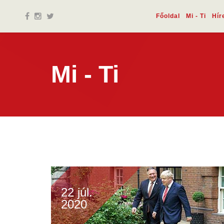
Főoldal
Mi - Ti
Hír
Mi - Ti
22 júl.
2020