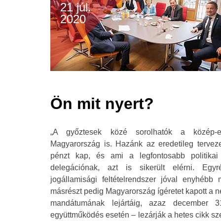
21 júl.
2020
Ön mit nyert?
„A győztesek közé sorolhatók a közép-eu
Magyarország is. Hazánk az eredetileg tervezet
pénzt kap, és ami a legfontosabb politikai
delegációnak, azt is sikerült elérni. Eg
jogállamisági feltételrendszer jóval enyhébb
másrészt pedig Magyarország ígéretet kapott a 
mandátumának lejártáig, azaz december 3
együttműködés esetén – lezárják a hetes cikk szer