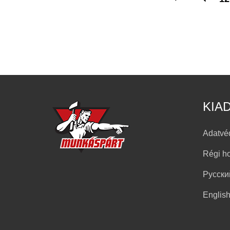
KIA
Adatvé
Régi h
Русски
Englis