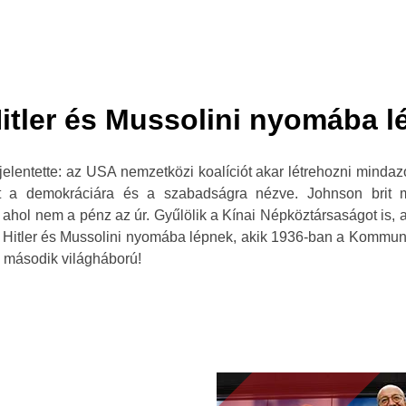
tler és Mussolini nyomába lé
lentette: az USA nemzetközi koalíciót akar létrehozni mindazo
t a demokráciára és a szabadságra nézve. Johnson brit mi
 ahol nem a pénz az úr. Gyűlölik a Kínai Népköztársaságot is
 Hitler és Mussolini nyomába lépnek, akik 1936-ban a Kommunista
a második világháború!