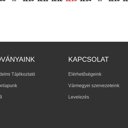
DVÁNYAINK
KAPCSOLAT
delmi Tájékoztató
Elérhetőségeink
onlapunk
Vármegyei szervezeteink
й
Levelezés
h