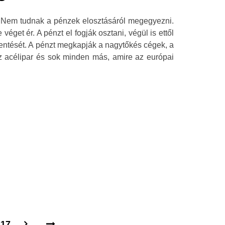
. Nem tudnak a pénzek elosztásáról megegyezni.
éget ér. A pénzt el fogják osztani, végül is ettől
entését. A pénzt megkapják a nagytőkés cégek, a
 az acélipar és sok minden más, amire az európai
217