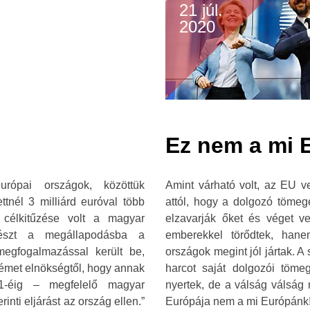
21 júl.
2020
Ez nem a mi 
rópai országok, közöttük
Amint várható volt, az EU v
tnél 3 milliárd euróval több
attól, hogy a dolgozó tömeg
 célkitűzése volt a magyar
elzavarják őket és véget 
yrészt a megállapodásba a
emberekkel törődtek, han
 megfogalmazással került be,
országok megint jól jártak. 
német elnökségtől, hogy annak
harcot saját dolgozói tömeg
1-éig – megfelelő magyar
nyertek, de a válság válság
inti eljárást az ország ellen.”
Európája nem a mi Európánk! 