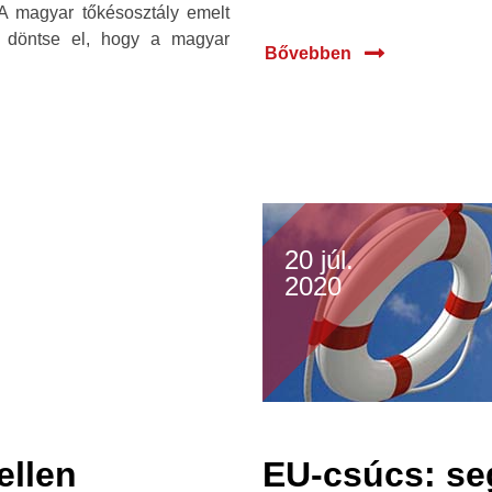
. A magyar tőkésosztály emelt
a döntse el, hogy a magyar
Bővebben
20 júl.
2020
ellen
EU-csúcs: se