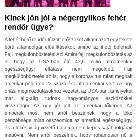
Kinek jön jól a négergyilkos fehér
rendőr ügye?
A fehér bőrű rendőr túlzott erőszakot alkalmazott egy fekete
bőrű állampolgár előállításakor, amibe az illető belehalt.
Faji megkülönböztetés! Az! Amint faji megkülönböztetés az
is, hogy az USA-ban élő 42,6 millió afroamerikai
egészségügyi ellátása nem megoldott. Faji
megkülönböztetés az is, hogy a koronavírus miatt meghalt
amerikai polgárok 22 százaléka afroamerikai volt. Az ügy
óriási megmozdulásokhoz vezetett az USA-ban, amelyeket
már alig-alig tudnak hagyományos eszközökkel
visszafogni. Az ügy jól jött az amerikai tőkének. Az
emberek most nem arról beszélnek, hogy a tőke
pénzéhsége miatt összeomlott az amerikai egészségügy,
és a tőkés világ vezető hatalma nem képes saját polgárait
megóvni. Nem arról beszélnek, hogy rohamosan nő a