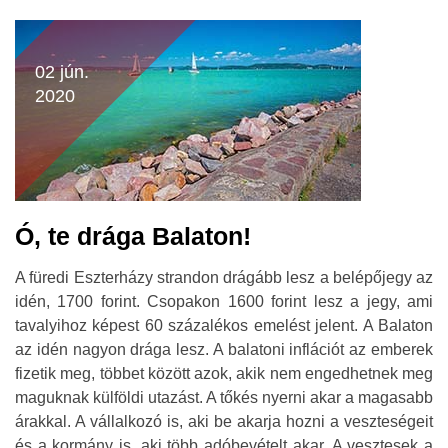
02 jún.
2020
Ó, te drága Balaton!
A füredi Eszterházy strandon drágább lesz a belépőjegy az
idén, 1700 forint. Csopakon 1600 forint lesz a jegy, ami
tavalyihoz képest 60 százalékos emelést jelent. A Balaton
az idén nagyon drága lesz. A balatoni inflációt az emberek
fizetik meg, többet között azok, akik nem engedhetnek meg
maguknak külföldi utazást. A tőkés nyerni akar a magasabb
árakkal. A vállalkozó is, aki be akarja hozni a veszteségeit
és a kormány is, aki több adóbevételt akar. A vesztesek a