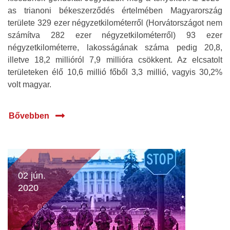
as trianoni békeszerződés értelmében Magyarország
területe 329 ezer négyzetkilométerről (Horvátországot nem
számítva 282 ezer négyzetkilométerről) 93 ezer
négyzetkilométerre, lakosságának száma pedig 20,8,
illetve 18,2 millióról 7,9 millióra csökkent. Az elcsatolt
területeken élő 10,6 millió főből 3,3 millió, vagyis 30,2%
volt magyar.
Bővebben
02 jún.
2020