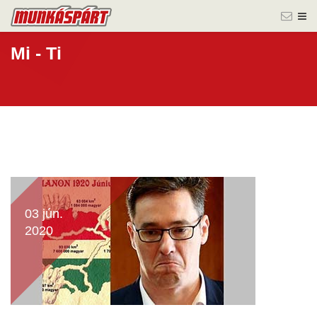
Mi - Ti
03 jún.
2020