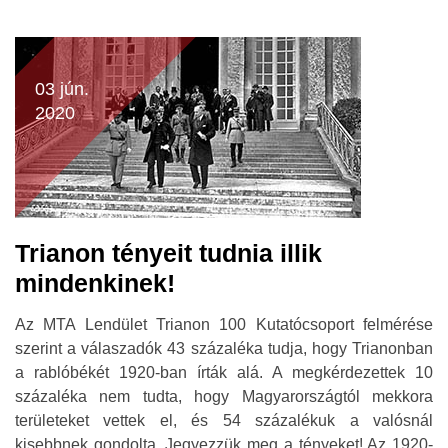
03 jún.
2020
Trianon tényeit tudnia illik
mindenkinek!
Az MTA Lendület Trianon 100 Kutatócsoport felmérése
szerint a válaszadók 43 százaléka tudja, hogy Trianonban
a rablóbékét 1920-ban írták alá. A megkérdezettek 10
százaléka nem tudta, hogy Magyarországtól mekkora
területeket vettek el, és 54 százalékuk a valósnál
kisebbnek gondolta. Jegyezzük meg a tényeket! Az 1920-