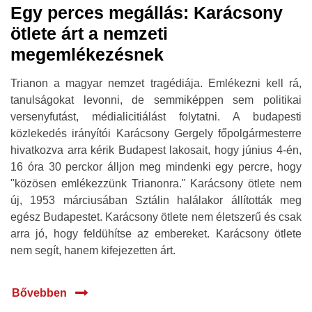
Egy perces megállás: Karácsony
ötlete árt a nemzeti
megemlékezésnek
Trianon a magyar nemzet tragédiája. Emlékezni kell rá,
tanulságokat levonni, de semmiképpen sem politikai
versenyfutást, médialicitiálást folytatni. A budapesti
közlekedés irányítói Karácsony Gergely főpolgármesterre
hivatkozva arra kérik Budapest lakosait, hogy június 4-én,
16 óra 30 perckor álljon meg mindenki egy percre, hogy
"közösen emlékezzünk Trianonra." Karácsony ötlete nem
új, 1953 márciusában Sztálin halálakor állították meg
egész Budapestet. Karácsony ötlete nem életszerű és csak
arra jó, hogy feldühítse az embereket. Karácsony ötlete
nem segít, hanem kifejezetten árt.
Bővebben