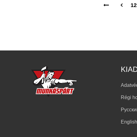
12
KIA
Adatvé
Régi h
Русски
Englis