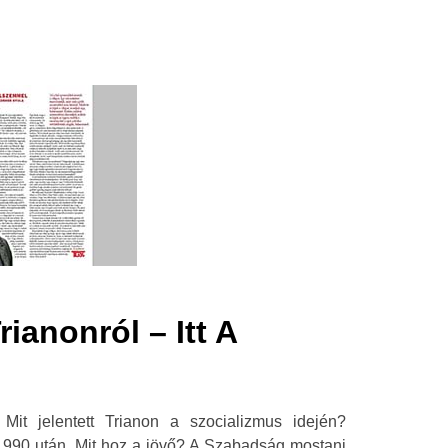
ianonról – Itt A
 Mit jelentett Trianon a szocializmus idején?
1990 után. Mit hoz a jövő? A Szabadság mostani