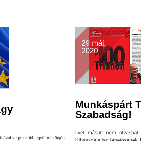
29 máj.
2020
Munkáspárt Tr
agy
Szabadság!
Ilyet másutt nem olvashat.
ínával vagy inkább együttműködjön.
Kihasználatlan lehetőségek 