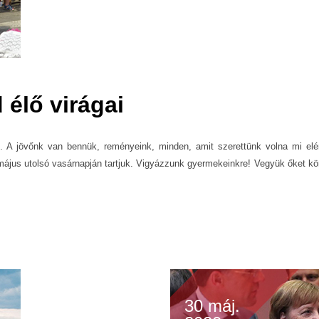
élő virágai
e. A jövőnk van bennük, reményeink, minden, amit szerettünk volna mi elé
 május utolsó vasárnapján tartjuk. Vigyázzunk gyermekeinkre! Vegyük őket 
30 máj.