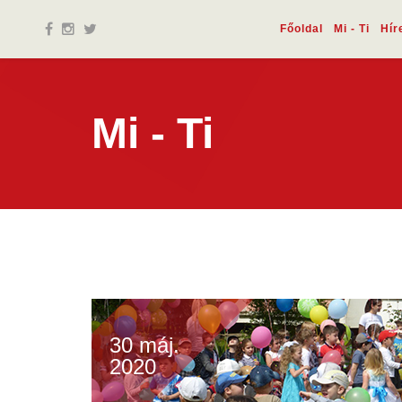
Főoldal
Mi - Ti
Hír
Mi - Ti
30 máj.
2020