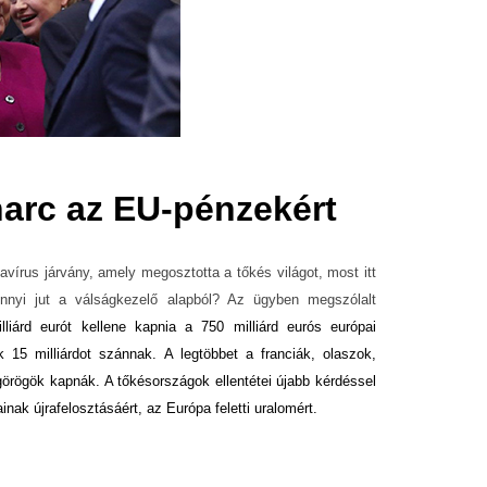
arc az EU-pénzekért
vírus járvány, amely megosztotta a tőkés világot, most itt
nnyi jut a válságkezelő alapból? Az ügyben megszólalt
iárd eurót kellene kapnia a 750 milliárd eurós európai
15 milliárdot szánnak. A legtöbbet a franciák, olaszok,
örögök kapnák. A tőkésországok ellentétei újabb kérdéssel
inak újrafelosztásáért, az Európa feletti uralomért.