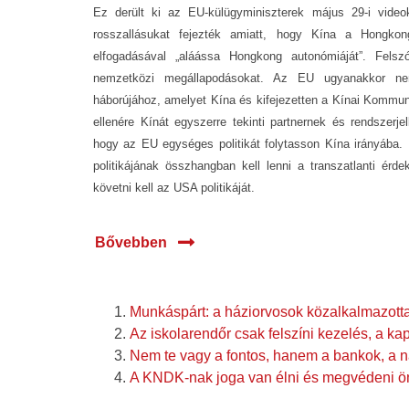
Ez derült ki az EU-külügyminiszterek május 29-i video
rosszallásukat fejezték amiatt, hogy Kína a Hongkon
elfogadásával „aláássa Hongkong autonómiáját”. Felsz
nemzetközi megállapodásokat. Az EU ugyanakkor nem
háborújához, amelyet Kína és kifejezetten a Kínai Kommuni
ellenére Kínát egyszerre tekinti partnernek és rendszerje
hogy az EU egységes politikát folytasson Kína irányába.
politikájának összhangban kell lenni a transzatlanti érd
követni kell az USA politikáját.
Bővebben
Munkáspárt: a háziorvosok közalkalmazott
Az iskolarendőr csak felszíni kezelés, a kapi
Nem te vagy a fontos, hanem a bankok, a n
A KNDK-nak joga van élni és megvédeni 