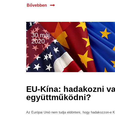
Bővebben
30 máj.
2020
EU-Kína: hadakozni v
együttműködni?
Az Európai Unió nem tudja eldönteni, hogy hadakozzon-e K