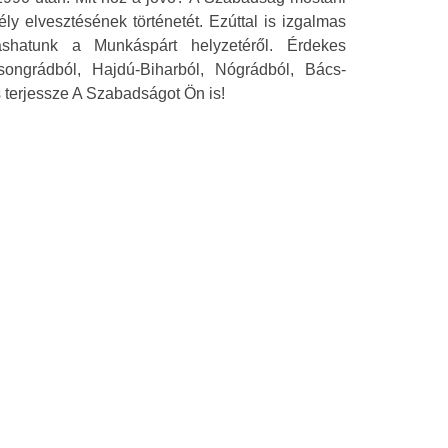
y elvesztésének történetét. Ezúttal is izgalmas
ashatunk a Munkáspárt helyzetéről. Érdekes
ngrádból, Hajdú-Biharból, Nógrádból, Bács-
 terjessze A Szabadságot Ön is!