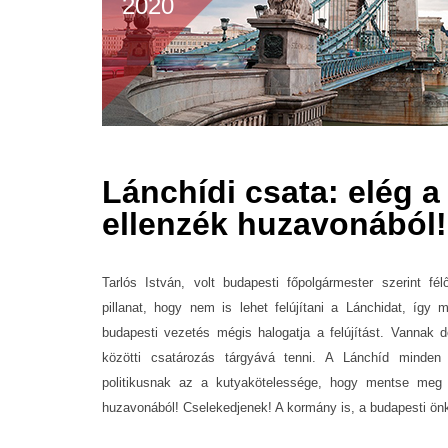
2020
Lánchídi csata: elég 
ellenzék huzavonából!
Tarlós István, volt budapesti főpolgármester szerint f
pillanat, hogy nem is lehet felújítani a Lánchidat, így
budapesti vezetés mégis halogatja a felújítást. Vannak 
közötti csatározás tárgyává tenni. A Lánchíd minden
politikusnak az a kutyakötelessége, hogy mentse meg
huzavonából! Cselekedjenek! A kormány is, a budapesti ön