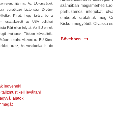
konferenciáján is. Az EU-országok
számában megismerheti Erdél
gra vonatkozó biztonsági törvény
párhuzamos interjúkat olv
ólították Kínát, hogy tartsa be a
emberek szólalnak meg Cso
 csatlakozott az USA politikai
Kiskun megyéből. Olvassa és
sta Párt ellen folytat. Az EU ennek
llegű riválisnak. Többen követelték,
Bővebben
 Mások szerint viszont az EU Kína-
ekekkel, azaz, ha vonakodva is, de
ak legyenek!
talizmust kell leváltani
agyvállalatok!
önmagát