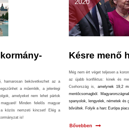
2020
a kormány-
Késre menő h
Még nem ért véget teljesen a korona
az újabb konfliktus: kinek és me
élő, hamarosan bekövetkezhet az a
Csehország is,
amelynek 19,2 mill
 megszűnhet a műemlék, a jelenlegi
mentőcsomagból. Magyarországnak 
dolgok, amelyeket nem lehet pártok
spanyolok, lengyelek, németek és g
 magyaré! Minden felelős magyar
bővültek. Folyik a harc Európa piaca
 a közös nemzeti kincset! Elég a
kormányzat is!
Bővebben