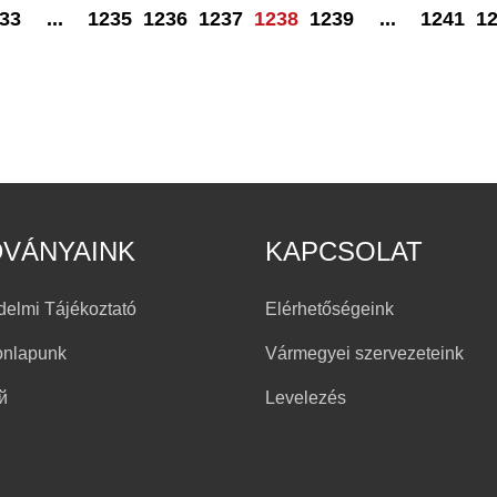
33
...
1235
1236
1237
1238
1239
...
1241
1
DVÁNYAINK
KAPCSOLAT
delmi Tájékoztató
Elérhetőségeink
onlapunk
Vármegyei szervezeteink
й
Levelezés
h