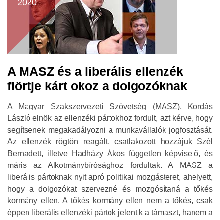
2020
A MASZ és a liberális ellenzék
flörtje kárt okoz a dolgozóknak
A Magyar Szakszervezeti Szövetség (MASZ), Kordás
László elnök az ellenzéki pártokhoz fordult, azt kérve, hogy
segítsenek megakadályozni a munkavállalók jogfosztását.
Az ellenzék rögtön reagált, csatlakozott hozzájuk Szél
Bernadett, illetve Hadházy Ákos független képviselő, és
máris az Alkotmánybírósághoz fordultak. A MASZ a
liberális pártoknak nyit apró politikai mozgásteret, ahelyett,
hogy a dolgozókat szervezné és mozgósítaná a tőkés
kormány ellen. A tőkés kormány ellen nem a tőkés, csak
éppen liberális ellenzéki pártok jelentik a támaszt, hanem a