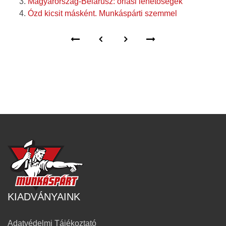
Magyarország-Belarusz: óriási lehetőségek
Ózd kicsit másként. Munkáspárti szemmel
KIADVÁNYAINK
Adatvédelmi Tájékoztató