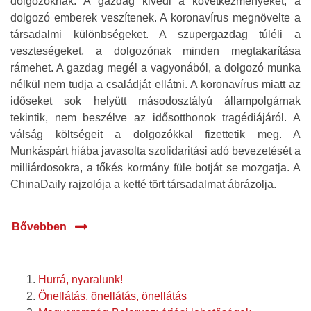
dolgozóknak. A gazdag kivédi a következményeket, a
dolgozó emberek veszítenek. A koronavírus megnövelte a
társadalmi különbségeket. A szupergazdag túléli a
veszteségeket, a dolgozónak minden megtakarítása
rámehet. A gazdag megél a vagyonából, a dolgozó munka
nélkül nem tudja a családját ellátni. A koronavírus miatt az
időseket sok helyütt másodosztályú állampolgárnak
tekintik, nem beszélve az idősotthonok tragédiájáról. A
válság költségeit a dolgozókkal fizettetik meg. A
Munkáspárt hiába javasolta szolidaritási adó bevezetését a
milliárdosokra, a tőkés kormány füle botját se mozgatja. A
ChinaDaily rajzolója a ketté tört társadalmat ábrázolja.
Bővebben
Hurrá, nyaralunk!
Önellátás, önellátás, önellátás