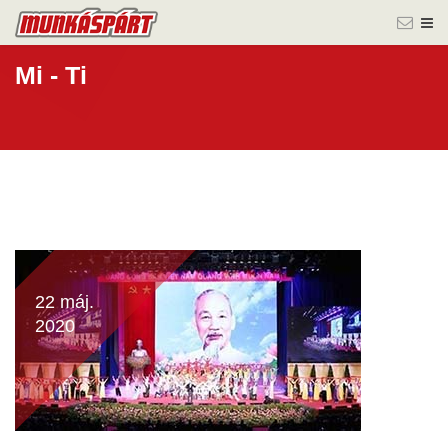
Mi - Ti
22 máj.
2020