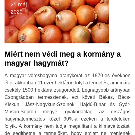
21 máj.
2020
Miért nem védi meg a kormány a
magyar hagymát?
A magyar vöröshagyma aranykorát az 1970-es években
élte, akkoriban 11 ezer hektáron folyt a termelés, ami mára
csekély 1500 hektárra zsugorodott. Legnagyobb arányban
Csongrádban termesztenek, ezt követi Békés, Bács-
Kiskun, Jász-Nagykun-Szolnok, Hajdú-Bihar és Győr-
Moson-Sopron megye, gyakorlatilag az országos
hagymatermesztés közel 90%-a ezeken a területeken
folyik. A kormány nem tudja megállítani a klímaváltozást,
de segíthetné a termelőket, hogy emiatt ne menjenek