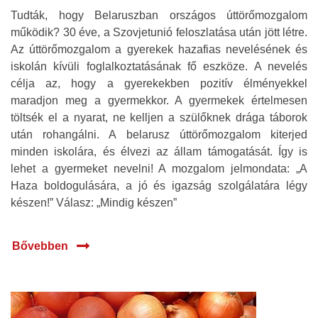
Tudták, hogy Belaruszban országos úttörőmozgalom
működik? 30 éve, a Szovjetunió feloszlatása után jött létre.
Az úttörőmozgalom a gyerekek hazafias nevelésének és
iskolán kívüli foglalkoztatásának fő eszköze. A nevelés
célja az, hogy a gyerekekben pozitív élményekkel
maradjon meg a gyermekkor. A gyermekek értelmesen
töltsék el a nyarat, ne kelljen a szülőknek drága táborok
után rohangálni. A belarusz úttörőmozgalom kiterjed
minden iskolára, és élvezi az állam támogatását. Így is
lehet a gyermeket nevelni! A mozgalom jelmondata: „A
Haza boldogulására, a jó és igazság szolgálatára légy
készen!” Válasz: „Mindig készen”
Bővebben