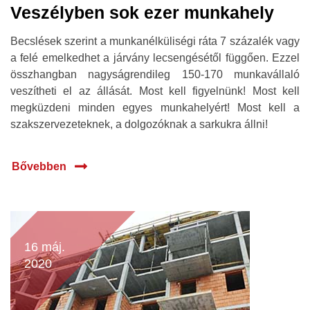
Veszélyben sok ezer munkahely
Becslések szerint a munkanélküliségi ráta 7 százalék vagy
a felé emelkedhet a járvány lecsengésétől függően. Ezzel
összhangban nagyságrendileg 150-170 munkavállaló
veszítheti el az állását. Most kell figyelnünk! Most kell
megküzdeni minden egyes munkahelyért! Most kell a
szakszervezeteknek, a dolgozóknak a sarkukra állni!
Bővebben
16 máj.
2020