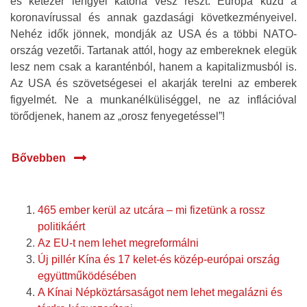
és kétezer lengyel katona vesz részt. Európa küzd a
koronavírussal és annak gazdasági következményeivel.
Nehéz idők jönnek, mondják az USA és a többi NATO-
ország vezetői. Tartanak attól, hogy az embereknek elegük
lesz nem csak a karanténból, hanem a kapitalizmusból is.
Az USA és szövetségesei el akarják terelni az emberek
figyelmét. Ne a munkanélküliséggel, ne az inflációval
törődjenek, hanem az „orosz fenyegetéssel”!
Bővebben
465 ember kerül az utcára – mi fizetünk a rossz
politikáért
Az EU-t nem lehet megreformálni
Új pillér Kína és 17 kelet-és közép-európai ország
együttműködésében
A Kínai Népköztársaságot nem lehet megalázni és