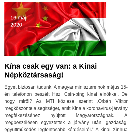
16 máj.
2020
Kína csak egy van: a Kínai
Népköztársaság!
Egyet biztosan tudunk. A magyar miniszterelnök május 15-
én telefonon beszélt Hszi Csin-ping kínai elnökkel. De
hogy miről? Az MTI közlése szerint „Orbán Viktor
megköszönte a segítséget, amit Kína a koronavírus-járvány
megfékezéséhez nyújtott Magyarországnak. A
megbeszélésen egyeztettek a járvány utáni gazdasági
együttműködés legfontosabb kérdéseiről.” A kínai Xinhua