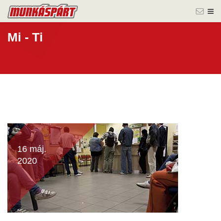
Mi - Ti
16 máj.
2020