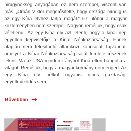
hírügynökség anyagában ez nem szerepel, viszont van
más. „Orbán Viktor megerősítette, hogy országa mindig is
az egy Kína elvhez tartja magát.” Ez utóbbi a magyar
közleményben nem szerepel. Nagyon reméljük, hogy csak
véletlenül. Az egy Kína elv azt jelenti, hogy a kínai nép
egyetlen képviselője a Kínai Népköztársaság. Ennek
alapján nem létesíthető államközi kapcsolat Tajvannal,
amelyet a Kínai Népköztársaság saját területe részének
tekint. Ma az USA minden irányból Kína ellen hangolja a
világot. Reméljük, hogy a magyar kormány nem enged. Az
egy Kína elv nélkül ugyanis nincs gazdasági
együttműködés sem.
Bővebben