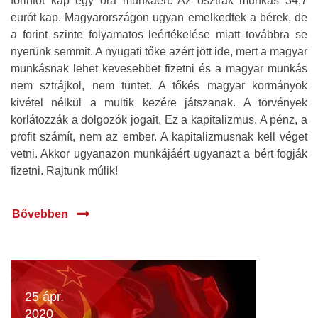
forintot kap egy óra munkáért. Az osztrák munkás 34,7
eurót kap. Magyarországon ugyan emelkedtek a bérek, de
a forint szinte folyamatos leértékelése miatt továbbra se
nyerünk semmit. A nyugati tőke azért jött ide, mert a magyar
munkásnak lehet kevesebbet fizetni és a magyar munkás
nem sztrájkol, nem tüntet. A tőkés magyar kormányok
kivétel nélkül a multik kezére játszanak. A törvények
korlátozzák a dolgozók jogait. Ez a kapitalizmus. A pénz, a
profit számít, nem az ember. A kapitalizmusnak kell véget
vetni. Akkor ugyanazon munkájáért ugyanazt a bért fogják
fizetni. Rajtunk múlik!
Bővebben
25 ápr.
2020