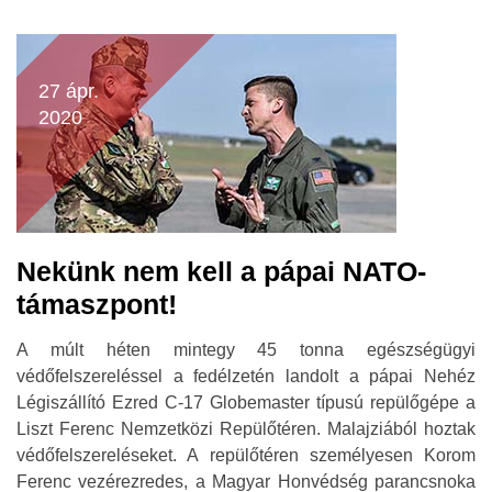
27 ápr.
2020
Nekünk nem kell a pápai NATO-
támaszpont!
A múlt héten mintegy 45 tonna egészségügyi
védőfelszereléssel a fedélzetén landolt a pápai Nehéz
Légiszállító Ezred C-17 Globemaster típusú repülőgépe a
Liszt Ferenc Nemzetközi Repülőtéren. Malajziából hoztak
védőfelszereléseket. A repülőtéren személyesen Korom
Ferenc vezérezredes, a Magyar Honvédség parancsnoka