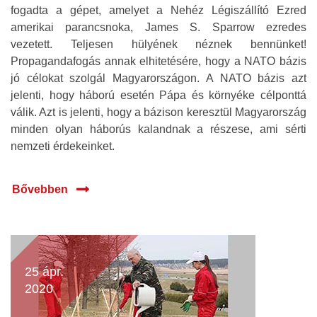
fogadta a gépet, amelyet a Nehéz Légiszállító Ezred
amerikai parancsnoka, James S. Sparrow ezredes
vezetett. Teljesen hülyének néznek bennünket!
Propagandafogás annak elhitetésére, hogy a NATO bázis
jó célokat szolgál Magyarországon. A NATO bázis azt
jelenti, hogy háború esetén Pápa és környéke célponttá
válik. Azt is jelenti, hogy a bázison keresztül Magyarország
minden olyan háborús kalandnak a részese, ami sérti
nemzeti érdekeinket.
Bővebben
25 ápr.
2020