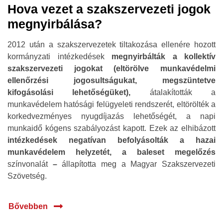
Hova vezet a szakszervezeti jogok
megnyirbálása?
2012 után a szakszervezetek tiltakozása ellenére hozott
kormányzati intézkedések
megnyirbálták a kollektív
szakszervezeti jogokat
(
eltörölve munkavédelmi
ellenőrzési jogosultságukat
,
megszüntetve
kifogásolási lehetőségüket
),
átalakították a
munkavédelem hatósági felügyeleti rendszerét, eltörölték a
korkedvezményes nyugdíjazás lehetőségét, a napi
munkaidő kógens szabályozást kapott. Ezek az elhibázott
intézkedések negatívan befolyásolták a hazai
munkavédelem helyzetét, a baleset megelőzés
színvonalát
–
állapította meg a Magyar Szakszervezeti
Szövetség.
Bővebben