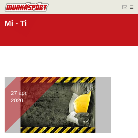
Mi - Ti
27 ápr.
2020