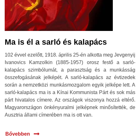
Ma is él a sarló és kalapács
102 évvel ezelőtt, 1918. április 25-én alkotta meg Jevgenyij
Ivanovics Kamzolkin (1885-1957) orosz festő a sarló-
kalapács szimbólumát, a parasztság és a munkásság
összefogásának jelképét. A sarló-kalapács az évtizedek
során a nemzetközi munkásmozgalom egyik jelképe lett. A
sarló-kalapács ma is a Kínai Kommunista Párt és sok más
párt hivatalos címere. Az országok viszonya hozzá eltérő.
Magyarországon önkényuralmi jelképnek minősítették, de
Ausztria állami címerében ma is ott van.
Bővebben