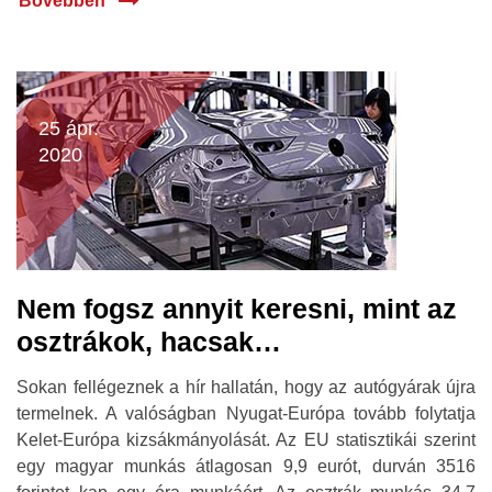
Bővebben
25 ápr.
2020
Nem fogsz annyit keresni, mint az
osztrákok, hacsak…
Sokan fellégeznek a hír hallatán, hogy az autógyárak újra
termelnek. A valóságban Nyugat-Európa tovább folytatja
Kelet-Európa kizsákmányolását. Az EU statisztikái szerint
egy magyar munkás átlagosan 9,9 eurót, durván 3516