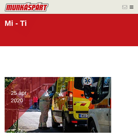
Mi - Ti
25 ápr.
2020