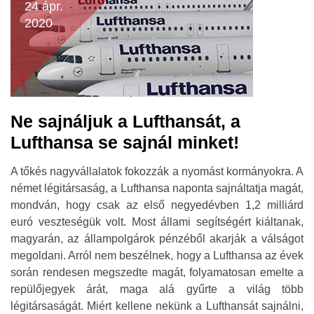
24 ápr.
2020
Ne sajnáljuk a Lufthansát, a
Lufthansa se sajnál minket!
A tőkés nagyvállalatok fokozzák a nyomást kormányokra. A
német légitársaság, a Lufthansa naponta sajnáltatja magát,
mondván, hogy csak az első negyedévben 1,2 milliárd
euró veszteségük volt. Most állami segítségért kiáltanak,
magyarán, az állampolgárok pénzéből akarják a válságot
megoldani. Arról nem beszélnek, hogy a Lufthansa az évek
során rendesen megszedte magát, folyamatosan emelte a
repülőjegyek árát, maga alá gyűrte a világ több
légitársaságát. Miért kellene nekünk a Lufthansát sajnálni,