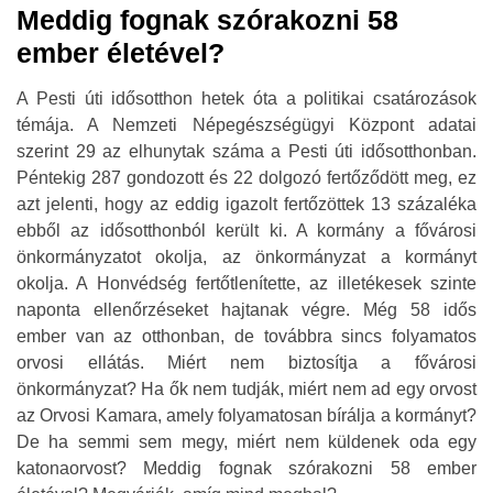
Meddig fognak szórakozni 58
ember életével?
A Pesti úti idősotthon hetek óta a politikai csatározások
témája. A Nemzeti Népegészségügyi Központ adatai
szerint 29 az elhunytak száma a Pesti úti idősotthonban.
Péntekig 287 gondozott és 22 dolgozó fertőződött meg, ez
azt jelenti, hogy az eddig igazolt fertőzöttek 13 százaléka
ebből az idősotthonból került ki. A kormány a fővárosi
önkormányzatot okolja, az önkormányzat a kormányt
okolja. A Honvédség fertőtlenítette, az illetékesek szinte
naponta ellenőrzéseket hajtanak végre. Még 58 idős
ember van az otthonban, de továbbra sincs folyamatos
orvosi ellátás. Miért nem biztosítja a fővárosi
önkormányzat? Ha ők nem tudják, miért nem ad egy orvost
az Orvosi Kamara, amely folyamatosan bírálja a kormányt?
De ha semmi sem megy, miért nem küldenek oda egy
katonaorvost? Meddig fognak szórakozni 58 ember