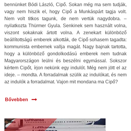
bennünket Bódi László, Cipő. Sokan még ma sem tudják,
vagy nem hiszik el, hogy Cipő a Munkáspárt tagja volt.
Nem volt titkos tagunk, de nem vertük nagydobra. –
nyilatkozta Thürmer Gyula. Senkinek sem használt volna,
viszont sokaknak ártott volna. A zenekart különböző
beállítottságú emberek alkották, de Cipő sohasem tagadta:
kommunista embernek vallja magát. Nagy bajnak tartotta,
hogy a különböző gondolkodású emberek nem tudnak
Magyarországon leülni és beszélni egymással. Sokszor
kértem Cipőt, írjon nekünk egy indulót. Még nem jött el az
ideje. – mondta. A forradalmak szülik az indulókat, és nem
az indulók a forradalmat. Vajon mit mondana ma Cipő?
Bővebben