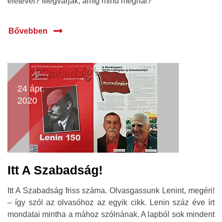
életével? Megvárják, amíg mind meghal?
Bővebben
24 ápr.
2020
Itt A Szabadság!
Itt A Szabadság friss száma. Olvasgassunk Lenint, megéri!
– így szól az olvasóhoz az egyik cikk. Lenin száz éve írt
mondatai mintha a mához szólnának. A lapból sok mindent