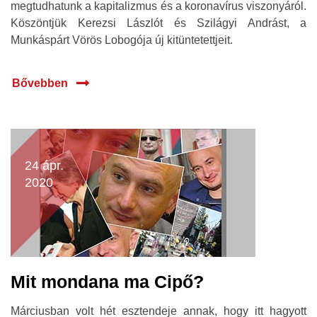
megtudhatunk a kapitalizmus és a koronavírus viszonyáról.
Köszöntjük Kerezsi Lászlót és Szilágyi Andrást, a
Munkáspárt Vörös Lobogója új kitüntetettjeit.
Bővebben
24 ápr.
2020
Mit mondana ma Cipő?
Márciusban volt hét esztendeje annak, hogy itt hagyott