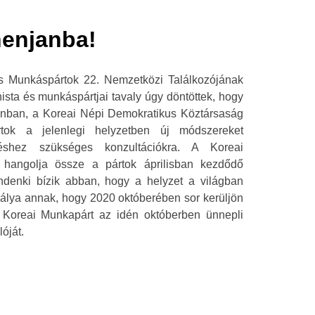
enjanba!
s Munkáspártok 22. Nemzetközi Találkozójának
ista és munkáspártjai tavaly úgy döntöttek, hogy
janban, a Koreai Népi Demokratikus Köztársaság
rtok a jelenlegi helyzetben új módszereket
éshez szükséges konzultációkra. A Koreai
 hangolja össze a pártok áprilisban kezdődő
Mindenki bízik abban, hogy a helyzet a világban
dálya annak, hogy 2020 októberében sor kerüljön
A Koreai Munkapárt az idén októberben ünnepli
óját.