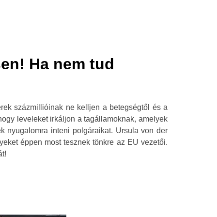
sen! Ha nem tud
ek százmillióinak ne kelljen a betegségtől és a
hogy leveleket irkáljon a tagállamoknak, amelyek
k nyugalomra inteni polgáraikat. Ursula von der
melyeket éppen most tesznek tönkre az EU vezetői.
t!