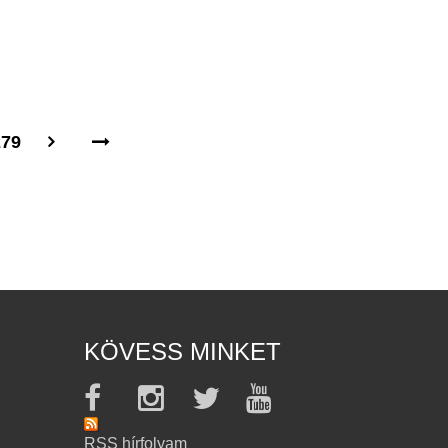
279
KÖVESS MINKET
RSS hírfolyam