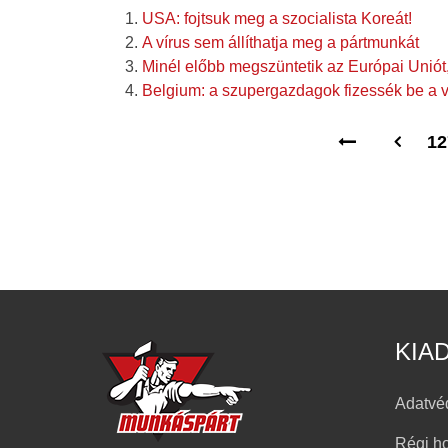
USA: fojtsuk meg a szocialista Koreát!
A vírus sem állíthatja meg a pártmunkát
Minél előbb megszüntetik az Európai Uniót,
Belgium: a szupergazdagok fizessék be a 
12
KIA
Adatvé
Régi h