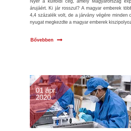
Nyer a külföldi cég, amely Magyarország expo
árujáért. Ki jár rosszul? A magyar emberek töb
4,4 százalék volt, de a járvány végére minden 
nyugat megkezdte a magyar emberek kiszipolyoz
Bővebben
01 ápr.
2020