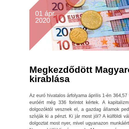
01 ápr.
2020
Megkezdődött Magyar
kirablása
Az euró hivatalos árfolyama április 1-én 364,57 f
euróért még 336 forintot kértek. A kapitali
dolgozóktól vesznek el, a gazdag államok pe
szívják ki a pénzt. Ki jár most jól? A külföldi 
dolgoztat most nyer, mivel ugyanazon munkáért 