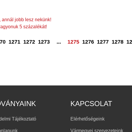
 annál jobb lesz nekünk!
vagyonuk 5 százalékát!
70
1271
1272
1273
...
1275
1276
1277
1278
1
DVÁNYAINK
KAPCSOLAT
delmi Tájékoztató
Elérhetőségeink
onlapunk
Vármegyei szervezeteink