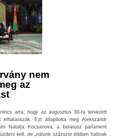
árvány nem
meg az
st
incs arra, hogy az augusztus 30-ra tervezett
t elhalasszák. Ezt állapította meg Alekszandr
és Natalja Kocsanova, a belarusz parlament
küzdeni kell, de „nálunk százszor többen hallnak