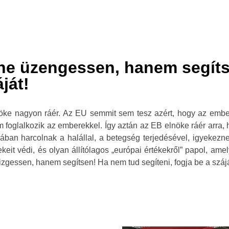
 ne üzengessen, hanem segít
ját!
öke nagyon ráér. Az EU semmit sem tesz azért, hogy az ember
 foglalkozik az emberekkel. Így aztán az EB elnöke ráér arra, 
ában harcolnak a halállal, a betegség terjedésével, igyekezne
ekeit védi, és olyan állítólagos „európai értékekről” papol, a
zgessen, hanem segítsen! Ha nem tud segíteni, fogja be a szájá