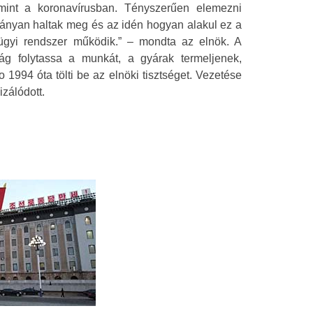
int a koronavírusban. Tényszerűen elemezni
 hányan haltak meg és az idén hogyan alakul ez a
ügyi rendszer működik.” – mondta az elnök. A
ág folytassa a munkát, a gyárak termeljenek,
o 1994 óta tölti be az elnöki tisztséget. Vezetése
izálódott.