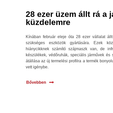
28 ezer üzem állt rá a 
küzdelemre
Kínában február eleje óta 28 ezer vállalat áll
szükséges eszközök gyártására. Ezek kö
hiánycikknek számító szájmaszk van, de infra
készülékek, védőruhák, speciális járművek é
átállása az új termelési profilra a termék bonyo
vett igénybe.
Bővebben