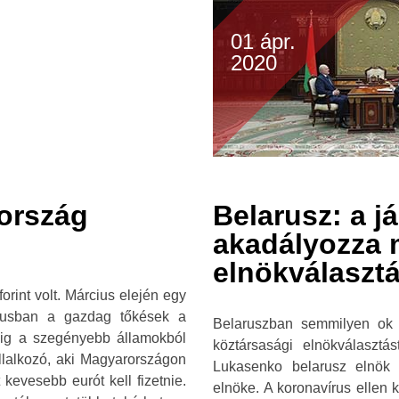
01 ápr.
2020
ország
Belarusz: a j
akadályozza 
elnökválasztá
orint volt. Március elején egy
zmusban a gazdag tőkések a
Belaruszban semmilyen ok n
dig a szegényebb államokból
köztársasági elnökválasztás
vállalkozó, aki Magyarországon
Lukasenko belarusz elnök 
kevesebb eurót kell fizetnie.
elnöke. A koronavírus ellen 