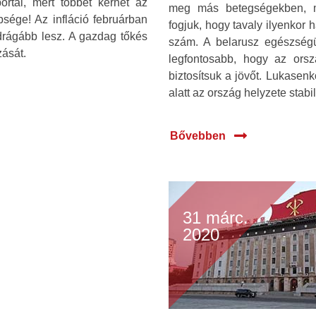
rtál, mert többet kérhet az
meg más betegségekben, m
bsége! Az infláció februárban
fogjuk, hogy tavaly ilyenkor
drágább lesz. A gazdag tőkés
szám. A belarusz egészség
ását.
legfontosabb, hogy az orsz
biztosítsuk a jövőt. Lukasenk
alatt az ország helyzete stabil
Bővebben
31 márc.
2020