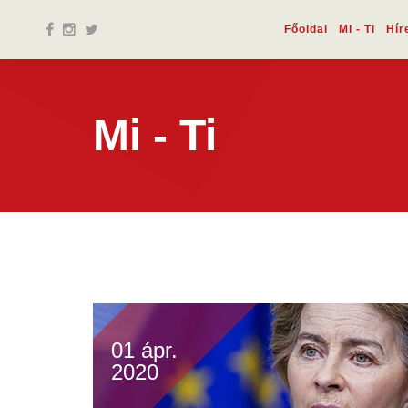
Főoldal
Mi - Ti
Hír
Mi - Ti
01 ápr.
2020