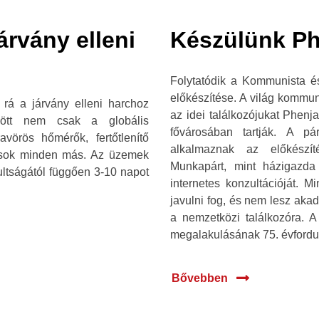
járvány elleni
Készülünk Ph
Folytatódik a Kommunista é
előkészítése. A világ kommun
t rá a járvány elleni harchoz
az idei találkozójukat Phen
zött nem csak a globális
fővárosában tartják. A pá
vörös hőmérők, fertőtlenítő
alkalmaznak az előkészít
s sok minden más. Az üzemek
Munkapárt, mint házigazda
lultságától függően 3-10 napot
internetes konzultációját. 
javulni fog, és nem lesz aka
a nemzetközi találkozóra. 
megalakulásának 75. évfordul
Bővebben