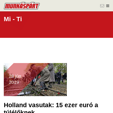
Mi - Ti
28 jún.
2019
Holland vasutak: 15 ezer euró a
túlélőknek