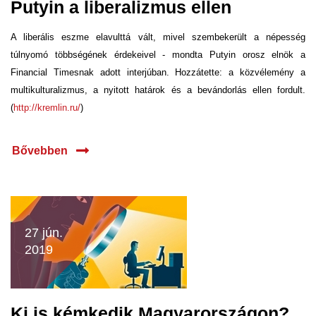
Putyin a liberalizmus ellen
A liberális eszme elavulttá vált, mivel szembekerült a népesség
túlnyomó többségének érdekeivel - mondta Putyin orosz elnök a
Financial Timesnak adott interjúban. Hozzátette: a közvélemény a
multikulturalizmus, a nyitott határok és a bevándorlás ellen fordult.
(
http://kremlin.ru/
)
Bővebben
27 jún.
2019
Ki is kémkedik Magyarországon?