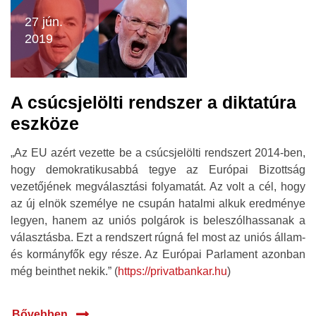
27 jún.
2019
A csúcsjelölti rendszer a diktatúra
eszköze
„Az EU azért vezette be a csúcsjelölti rendszert 2014-ben,
hogy demokratikusabbá tegye az Európai Bizottság
vezetőjének megválasztási folyamatát. Az volt a cél, hogy
az új elnök személye ne csupán hatalmi alkuk eredménye
legyen, hanem az uniós polgárok is beleszólhassanak a
választásba. Ezt a rendszert rúgná fel most az uniós állam-
és kormányfők egy része. Az Európai Parlament azonban
még beinthet nekik.” (
https://privatbankar.hu
)
Bővebben