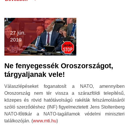
27 jún.
2019
Ne fenyegessék Oroszországot,
tárgyaljanak vele!
Válaszlépéseket foganatosít a NATO, amennyiben
Oroszország nem tér vissza a szárazföldi telepítésű,
közepes és rövid hatótávolságú rakéták felszámolásáról
szóló szerződéshez (INF) figyelmeztetett Jens Stoltenberg
NATO-főtitkár a NATO-tagállamok védelmi miniszteri
találkozóján. (
www.mti.hu
)