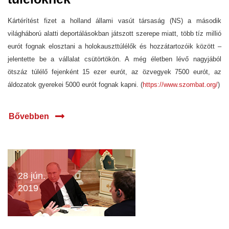
Kártérítést fizet a holland állami vasút társaság (NS) a második
világháború alatti deportálásokban játszott szerepe miatt, több tíz millió
eurót fognak elosztani a holokauszttúlélők és hozzátartozóik között –
jelentette be a vállalat csütörtökön. A még életben lévő nagyjából
ötszáz túlélő fejenként 15 ezer eurót, az özvegyek 7500 eurót, az
áldozatok gyerekei 5000 eurót fognak kapni. (
https://www.szombat.org/
)
Bővebben
28 jún.
2019