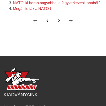
NATO: ki harap nagyobbat a fegyverkezési tortából?
Megállították a NATO-t
KIADVÁNYAINK