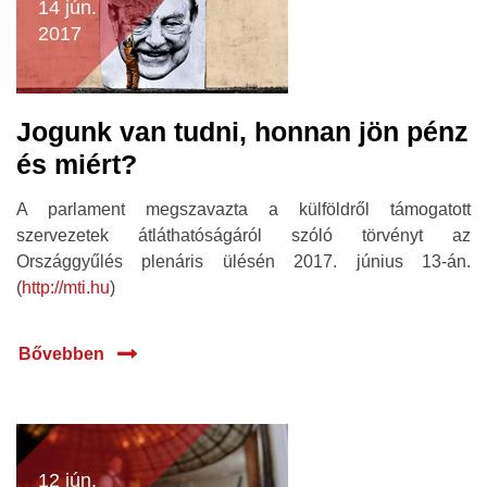
14 jún.
2017
Jogunk van tudni, honnan jön pénz
és miért?
A parlament megszavazta a külföldről támogatott
szervezetek átláthatóságáról szóló törvényt az
Országgyűlés plenáris ülésén 2017. június 13-án.
(
http://mti.hu
)
Bővebben
12 jún.