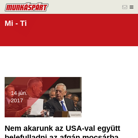
Mi - Ti
14 jún.
2017
Nem akarunk az USA-val együtt
belefulladni az afgán mocsárba