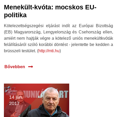
Menekült-kvóta: mocskos EU-
politika
Kötelezettségszegési eljárást indít az Európai Bizottság
(EB) Magyarország, Lengyelország és Csehország ellen,
amiért nem hajtják végre a kötelező uniós menekültkvóták
felállításáról szóló korábbi döntést - jelentette be kedden a
brüsszeli testület. (
http://mti.hu
)
Bővebben
14 jún.
2017