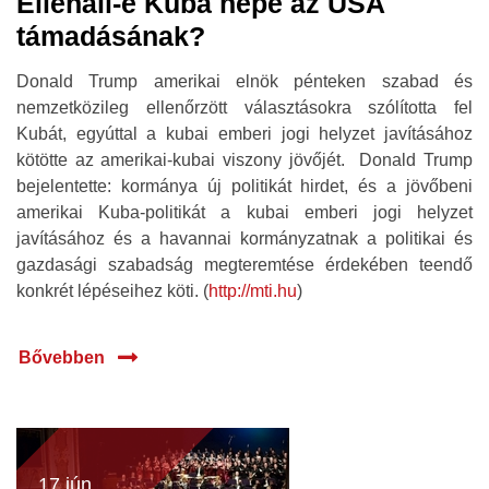
Ellenáll-e Kuba népe az USA
támadásának?
Donald Trump amerikai elnök pénteken szabad és
nemzetközileg ellenőrzött választásokra szólította fel
Kubát, egyúttal a kubai emberi jogi helyzet javításához
kötötte az amerikai-kubai viszony jövőjét. Donald Trump
bejelentette: kormánya új politikát hirdet, és a jövőbeni
amerikai Kuba-politikát a kubai emberi jogi helyzet
javításához és a havannai kormányzatnak a politikai és
gazdasági szabadság megteremtése érdekében teendő
konkrét lépéseihez köti. (
http://mti.hu
)
Bővebben
17 jún.