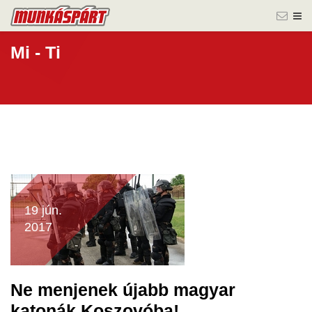
Mi - Ti
19 jún.
2017
Ne menjenek újabb magyar
katonák Koszovóba!