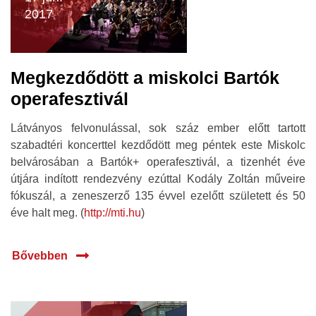
2017
Megkezdődött a miskolci Bartók
operafesztivál
Látványos felvonulással, sok száz ember előtt tartott
szabadtéri koncerttel kezdődött meg péntek este Miskolc
belvárosában a Bartók+ operafesztivál, a tizenhét éve
útjára indított rendezvény ezúttal Kodály Zoltán műveire
fókuszál, a zeneszerző 135 évvel ezelőtt született és 50
éve halt meg. (
http://mti.hu
)
Bővebben