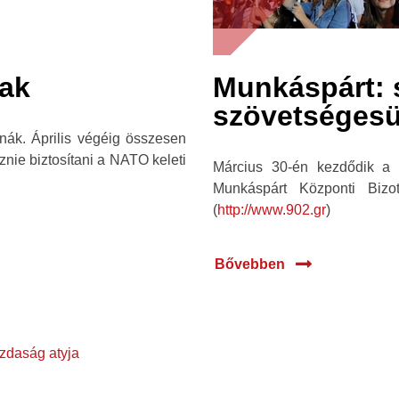
nak
Munkáspárt: s
szövetséges
nák. Április végéig összesen
znie biztosítani a NATO keleti
Március 30-én kezdődik a
Munkáspárt Központi Bizot
(
http://www.902.gr
)
Bővebben
zdaság atyja