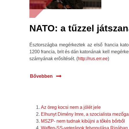
NATO: a tűzzel játsza
Észtországba megérkeztek az első francia kato
1200 francia, brit és dán katonának kell megérke
szárnyának erősítését. (
http://rus.err.ee
)
Bővebben
Az öreg kocsi nem a jólét jele
Elhunyt Dimény Imre, a szocialista mezőga
MSZP- nem tudnak kibújni a tőkés bőrből
Waffen-SS-veteránok felvonulása Rigában