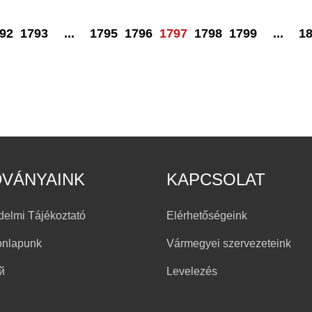
92
1793
...
1795
1796
1797
1798
1799
...
1
DVÁNYAINK
KAPCSOLAT
delmi Tájékoztató
Elérhetőségeink
onlapunk
Vármegyei szervezeteink
й
Levelezés
h