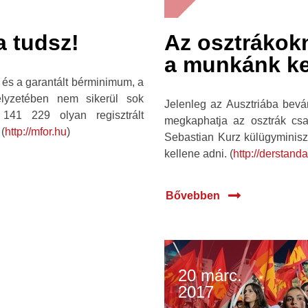
a tudsz!
Az osztrákok
a munkánk ke
 és a garantált bérminimum, a
lyzetében nem sikerül sok
Jelenleg az Ausztriába bevá
 141 229 olyan regisztrált
megkaphatja az osztrák csal
 (
http://mfor.hu
)
Sebastian Kurz külügyminiszte
kellene adni. (
http://derstanda
Bővebben
20 márc.
2017