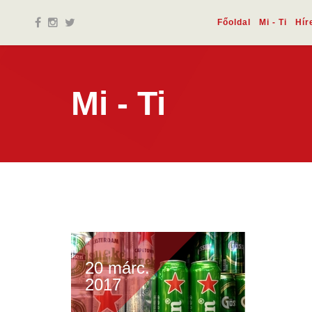
Főoldal
Mi - Ti
Hír
Mi - Ti
20 márc.
2017