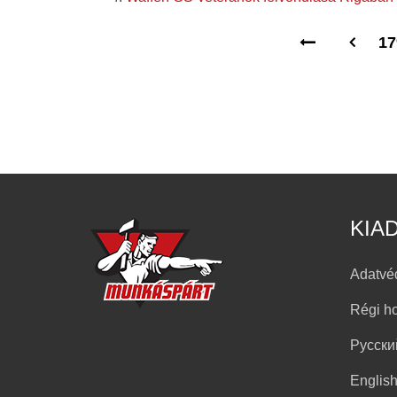
17
KIA
Adatvé
Régi h
Русски
Englis