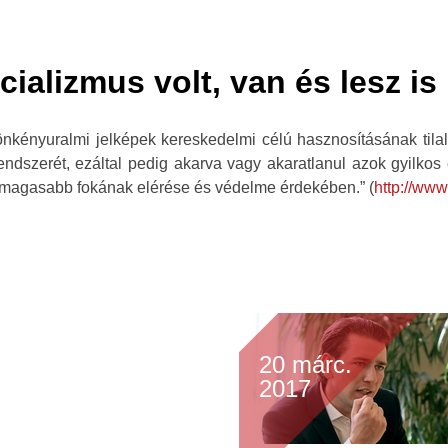
ializmus volt, van és lesz is
nkényuralmi jelképek kereskedelmi célú hasznosításának tilalmá
endszerét, ezáltal pedig akarva vagy akaratlanul azok gyilkos
s magasabb fokának elérése és védelme érdekében.” (
http://www
20 márc.
2017