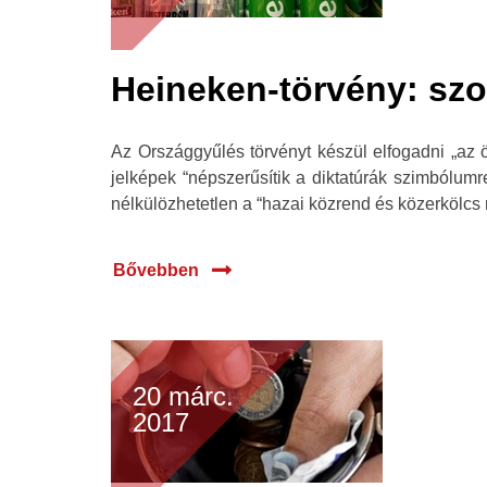
Heineken-törvény: szoc
Az Országgyűlés törvényt készül elfogadni „az ö
jelképek “népszerűsítik a diktatúrák szimbólumr
nélkülözhetetlen a “hazai közrend és közerkölc
Bővebben
20 márc.
2017