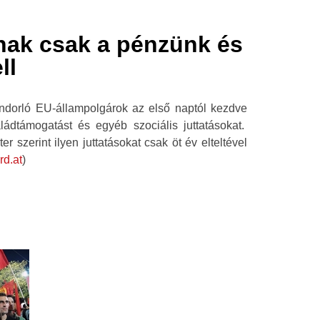
nak csak a pénzünk és
ll
ndorló EU-állampolgárok az első naptól kezdve
ádtámogatást és egyéb szociális juttatásokat.
r szerint ilyen juttatásokat csak öt év elteltével
rd.at
)