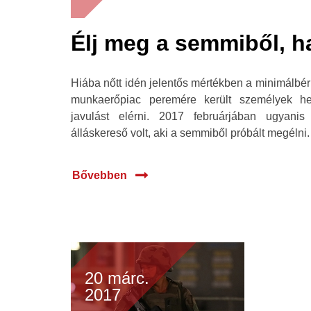
Élj meg a semmiből, h
Hiába nőtt idén jelentős mértékben a minimálbér
munkaerőpiac peremére került személyek he
javulást elérni. 2017 februárjában ugyanis
álláskereső volt, aki a semmiből próbált megélni.
Bővebben
20 márc.
2017