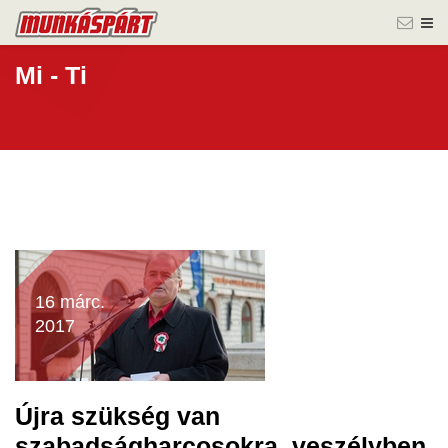
Mi - Ti
16 márc.
2017
Újra szükség van
szabadságharcosokra, veszélyben