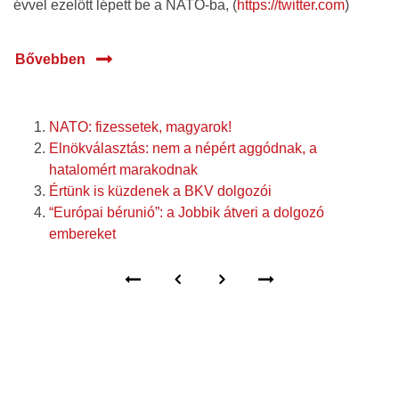
évvel ezelőtt lépett be a NATO-ba, (
https://twitter.com
)
Bővebben
NATO: fizessetek, magyarok!
Elnökválasztás: nem a népért aggódnak, a
hatalomért marakodnak
Értünk is küzdenek a BKV dolgozói
“Európai bérunió”: a Jobbik átveri a dolgozó
embereket