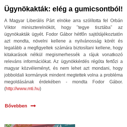
Ügynökakták: elég a gumicsontból!
A Magyar Liberális Párt elnöke arra szólította fel Orbán
Viktor miniszterelnököt, hogy "tegye tisztába" az
ügynökakták ügyét. Fodor Gábor hétfőn sajtótájékoztatón
azt mondta, növelni kellene a nyilvánosság körét és
legalább a megfigyeltek számára biztosítani kellene, hogy
kitakarások nélkül megismerhessék a rájuk vonatkozó
releváns információkat. Az ügynökkérdés régóta fertőzi a
magyar közvéleményt, és nem lehet azt mondani, hogy
jobboldali kormányok mindent megtettek volna a probléma
megoldásának érdekében - mondta Fodor Gábor.
(
http://www.mti.hu
)
Bővebben