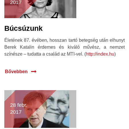
2017
Búcsúzunk
Életének 87. évében, hosszan tartó betegség után elhunyt
Berek Katalin érdemes és kiváló művész, a nemzet
színésze – tudatta a család az MTI-vel. (
http://index.hu
)
Bővebben
28 febr.
2017