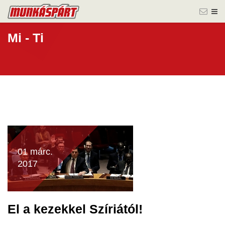
Mi - Ti
01 márc.
2017
El a kezekkel Szíriától!