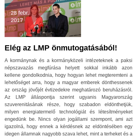
28 febr.
2017
Elég az LMP önmutogatásából!
A kormánynak és a kormányközeli intézeteknek a paksi
népszavazás megfúrása helyett sokkal inkább azon
kellene gondolkodnia, hogy hogyan lehet megteremteni a
lehetőséget arra, hogy a magyar emberek dönthessenek
az ország jövőjét évtizedekre meghatározó beruházásról.
Az LMP álláspontja szerint ugyanis Magyarország
szuverenitásának része, hogy szabadon eldönthetjük,
milyen energiatermelő technológiát és létesítményeket
engedünk be. Nincs olyan jogállami szempont, ami azt
igazolná, hogy ennek a kérdésnek az eldöntésében egy
idegen államnak nagyobb szava lehet, mint a terheket és a