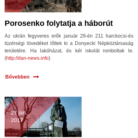
Porosenko folytatja a háborút
Az ukrán fegyveres erők január 29-én 211 harckocsi-és
tüzérségi lövedéket lőttek ki a Donyecki Népköztársaság
területére. Ha lakóházat, és két iskolát romboltak le.
(
http://dan-news.info
)
Bővebben
27 jan.
2017