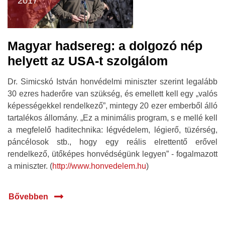
2017
Magyar hadsereg: a dolgozó nép
helyett az USA-t szolgálom
Dr. Simicskó István honvédelmi miniszter szerint legalább
30 ezres haderőre van szükség, és emellett kell egy „valós
képességekkel rendelkező”, mintegy 20 ezer emberből álló
tartalékos állomány. „Ez a minimális program, s e mellé kell
a megfelelő haditechnika: légvédelem, légierő, tüzérség,
páncélosok stb., hogy egy reális elrettentő erővel
rendelkező, ütőképes honvédségünk legyen” - fogalmazott
a miniszter. (
http://www.honvedelem.hu
)
Bővebben