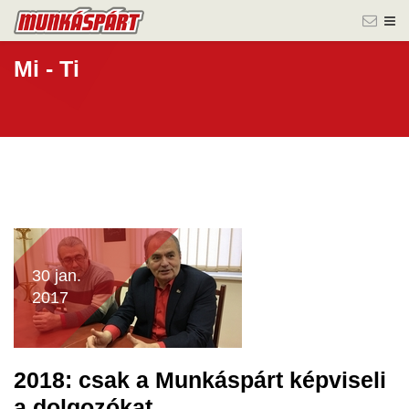
Mi - Ti
30 jan.
2017
2018: csak a Munkáspárt képviseli
a dolgozókat