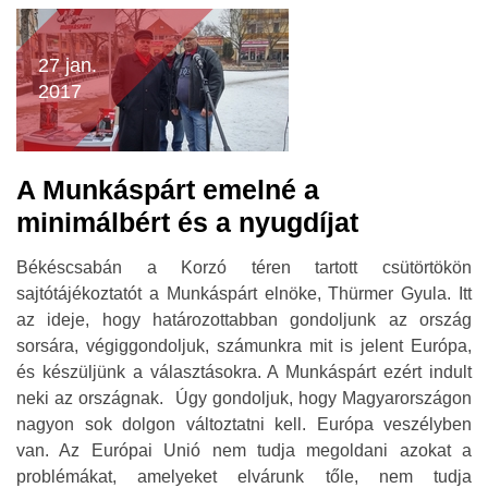
27 jan.
2017
A Munkáspárt emelné a
minimálbért és a nyugdíjat
Békéscsabán a Korzó téren tartott csütörtökön
sajtótájékoztatót a Munkáspárt elnöke, Thürmer Gyula. Itt
az ideje, hogy határozottabban gondoljunk az ország
sorsára, végiggondoljuk, számunkra mit is jelent Európa,
és készüljünk a választásokra. A Munkáspárt ezért indult
neki az országnak. Úgy gondoljuk, hogy Magyarországon
nagyon sok dolgon változtatni kell. Európa veszélyben
van. Az Európai Unió nem tudja megoldani azokat a
problémákat, amelyeket elvárunk tőle, nem tudja