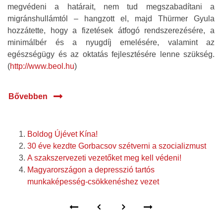
megvédeni a határait, nem tud megszabadítani a
migránshullámtól – hangzott el, majd Thürmer Gyula
hozzátette, hogy a fizetések átfogó rendszerezésére, a
minimálbér és a nyugdíj emelésére, valamint az
egészségügy és az oktatás fejlesztésére lenne szükség.
(
http://www.beol.hu
)
Bővebben
Boldog Újévet Kína!
30 éve kezdte Gorbacsov szétverni a szocializmust
A szakszervezeti vezetőket meg kell védeni!
Magyarországon a depresszió tartós
munkaképesség-csökkenéshez vezet