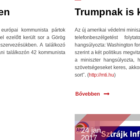
len
Trumpnak is 
európai kommunista pártok
Az új amerikai védelmi miniszt
el ezelőtt került sor a Görög
telefonbeszélgetést folyt
zervezésükben. A találkozó
hangsúlyozta: Washington fon
ani találkozón 42 kommunista
szerint a két politikus megvi
a miniszter hangsúlyozta,
szövetségeseket keres, akko
sort". (
http://mti.hu
)
Bővebben
24 jan.
2017