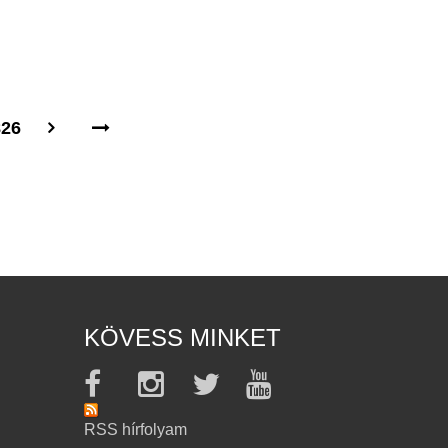
826
KÖVESS MINKET
RSS hírfolyam