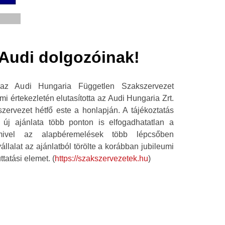
 Audi dolgozóinak!
ott az Audi Hungaria Független Szakszervezet
i értekezletén elutasította az Audi Hungaria Zrt.
kszervezet hétfő este a honlapján. A tájékoztatás
at új ajánlata több ponton is elfogadhatatlan a
mivel az alapbéremelések több lépcsőben
állalat az ajánlatból törölte a korábban jubileumi
tatási elemet. (
https://szakszervezetek.hu
)