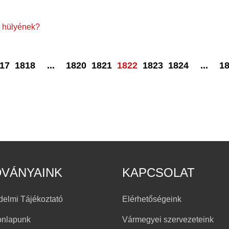
 hülyének?
17
1818
...
1820
1821
1822
1823
1824
...
1
DVÁNYAINK
KAPCSOLAT
delmi Tájékoztató
Elérhetőségeink
onlapunk
Vármegyei szervezeteink