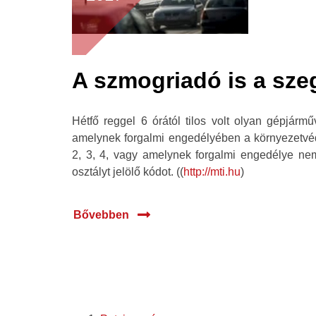
A szmogriadó is a szeg
Hétfő reggel 6 órától tilos volt olyan gépjárm
amelynek forgalmi engedélyében a környezetvéde
2, 3, 4, vagy amelynek forgalmi engedélye ne
osztályt jelölő kódot. ((
http://mti.hu
)
Bővebben