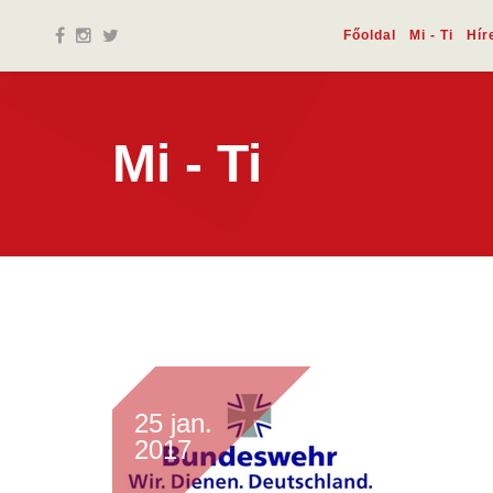
Főoldal
Mi - Ti
Hír
Mi - Ti
25 jan.
2017