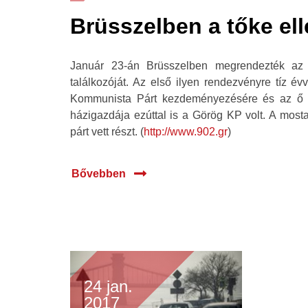
Brüsszelben a tőke el
Január 23-án Brüsszelben megrendezték az 
találkozóját. Az első ilyen rendezvényre tíz évv
Kommunista Párt kezdeményezésére és az ő s
házigazdája ezúttal is a Görög KP volt. A most
párt vett részt. (
http://www.902.gr
)
Bővebben
24 jan.
2017