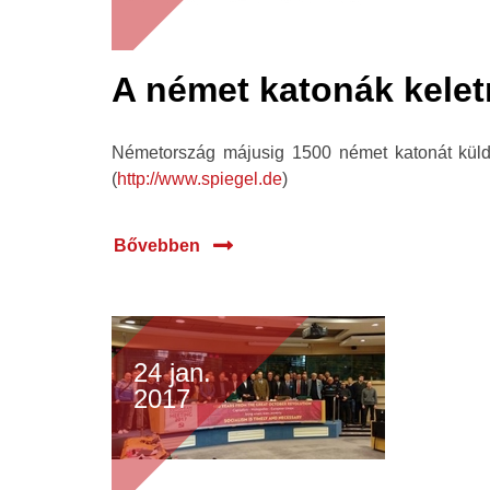
A német katonák kelet
Németország májusig 1500 német katonát küld 
(
http://www.spiegel.de
)
Bővebben
24 jan.
2017