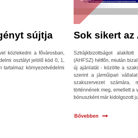
ényt sújtja
Sok sikert az
űvel közlekedni a fővárosban,
Sztrájkbizottságot alakít
lmi osztályt jelölő kód 0, 1,
(AHFSZ) hétfőn, miután bizalm
m tartalmaz környezetvédelmi
új ajánlatát - közölte a sza
szerint a járműipari vállal
szakszervezet számára, 
történnének meg, emellett a v
bónuszként már kidolgozott jut
Bővebben