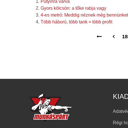
Putyinra várva
Gyors kölcsön: a tőke rabja vagy
4-es metró: Meddig néznek még bennünket
Több háború, több tank = több profit
18
KIA
Adatvé
Régi h