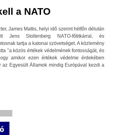
kell a NATO
er, James Mattis, helyi idő szerint hétfőn délután
atott Jens Stoltenberg NATO-főtitkárral, és
tosnak tartja a katonai szövetséget. A közlemény
tatta "a közös értékek védelmének fontosságát, és
 hogy amikor ezen értékek védelme érdekében
r az Egyesült Államok mindig Európával kezdi a