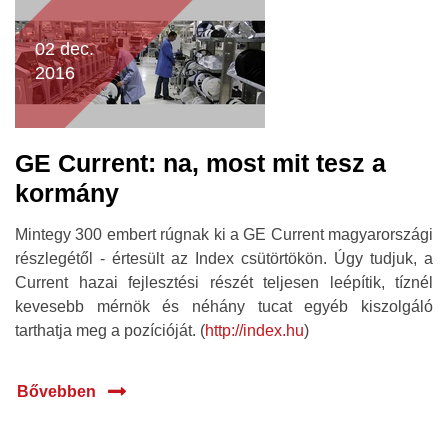
02 dec.
2016
GE Current: na, most mit tesz a
kormány
Mintegy 300 embert rúgnak ki a GE Current magyarországi
részlegétől - értesült az Index csütörtökön. Úgy tudjuk, a
Current hazai fejlesztési részét teljesen leépítik, tíznél
kevesebb mérnök és néhány tucat egyéb kiszolgáló
tarthatja meg a pozícióját. (
http://index.hu
)
Bővebben