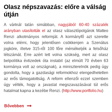
Olasz népszavazás: előre a válság
útján
A vártnál talán simábban,
nagyjából 60-40 százalék
arányban utasították el
az olasz választópolgárok Matteo
Renzi alkotmányos reformját. A kormányfő azt szerette
volna elérni, hogy jelentősen csökkenjen a Szenátus
jogköre, illetve 315-ről 100 főre mérsékeljék a felsőház
létszámát. Erre azért lett volna szükség, mert az olasz
belpolitika évtizedek óta instabil (az elmúlt 70 évben 63
kormánya volt az országnak), a miniszterelnök pedig úgy
gondolta, hogy a gazdasági reformokhoz elengedhetetlen
az erős támogatottság. A reform ellenzői ezzel szemben
úgy vélték, hogy a javaslat megszavazásával túl erős
hatalmat kapna a kezébe Renzi. (
http://www.portfolio.hu
)
Bővebben