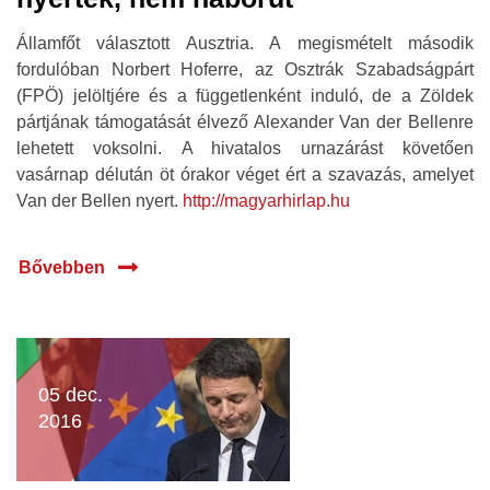
Államfőt választott Ausztria. A megismételt második
fordulóban Norbert Hoferre, az Osztrák Szabadságpárt
(FPÖ) jelöltjére és a függetlenként induló, de a Zöldek
pártjának támogatását élvező Alexander Van der Bellenre
lehetett voksolni. A hivatalos urnazárást követően
vasárnap délután öt órakor véget ért a szavazás, amelyet
Van der Bellen nyert.
http://magyarhirlap.hu
Bővebben
05 dec.
2016