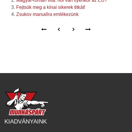
Magyar-román vita: hol van ilyenkor az EU?
Fejtsük meg a kínai sikerek titkát!
Zsukov marsallra emlékezünk
KIADVÁNYAINK