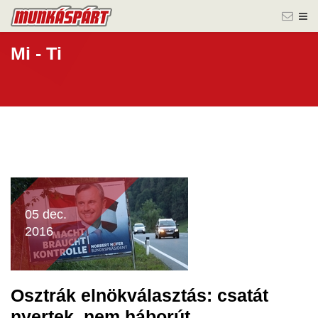
Mi - Ti
05 dec.
2016
Osztrák elnökválasztás: csatát
nyertek, nem háborút