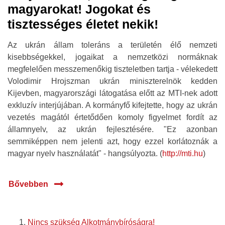
magyarokat! Jogokat és
tisztességes életet nekik!
Az ukrán állam toleráns a területén élő nemzeti
kisebbségekkel, jogaikat a nemzetközi normáknak
megfelelően messzemenőkig tiszteletben tartja - vélekedett
Volodimir Hrojszman ukrán miniszterelnök kedden
Kijevben, magyarországi látogatása előtt az MTI-nek adott
exkluzív interjújában. A kormányfő kifejtette, hogy az ukrán
vezetés magától értetődően komoly figyelmet fordít az
államnyelv, az ukrán fejlesztésére. "Ez azonban
semmiképpen nem jelenti azt, hogy ezzel korlátoznák a
magyar nyelv használatát" - hangsúlyozta. (
http://mti.hu
)
Bővebben
Nincs szükség Alkotmánybíróságra!