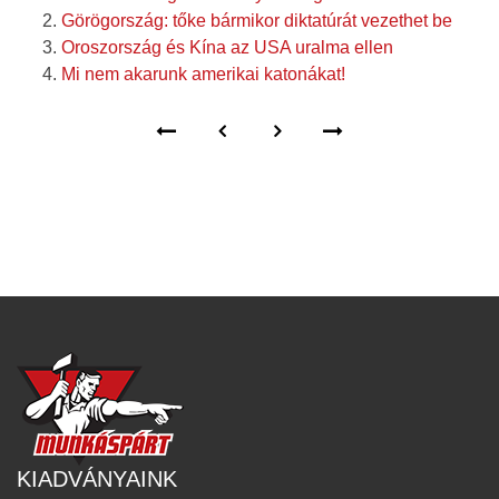
Görögország: tőke bármikor diktatúrát vezethet be
Oroszország és Kína az USA uralma ellen
Mi nem akarunk amerikai katonákat!
KIADVÁNYAINK