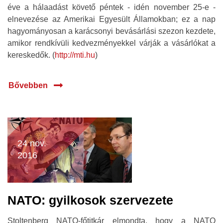
éve a hálaadást követő péntek - idén november 25-e -
elnevezése az Amerikai Egyesült Államokban; ez a nap
hagyományosan a karácsonyi bevásárlási szezon kezdete,
amikor rendkívüli kedvezményekkel várják a vásárlókat a
kereskedők. (
http://mti.hu
)
Bővebben
24 nov.
2016
NATO: gyilkosok szervezete
Stoltenberg NATO-főtitkár elmondta, hogy a NATO