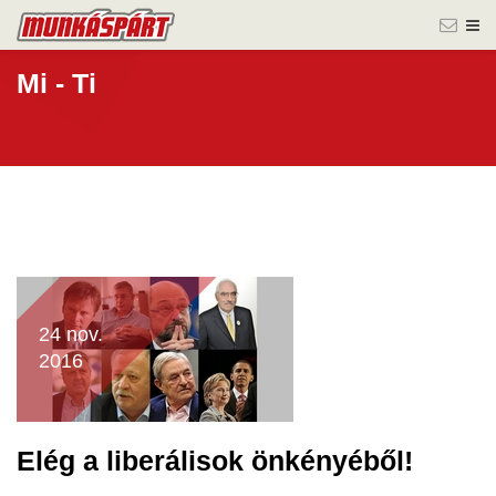
Mi - Ti
24 nov.
2016
Elég a liberálisok önkényéből!