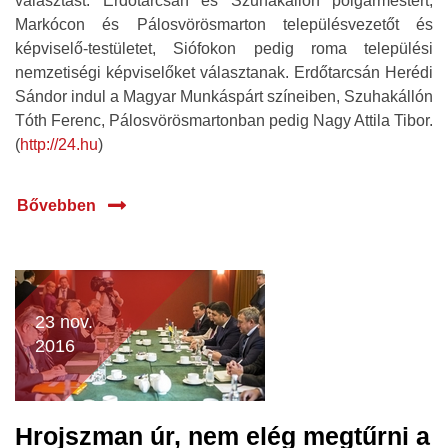
választást: Erdőtarcsán és Szuhakállón polgármestert,
Markócon és Pálosvörösmarton településvezetőt és
képviselő-testületet, Siófokon pedig roma települési
nemzetiségi képviselőket választanak. Erdőtarcsán Herédi
Sándor indul a Magyar Munkáspárt színeiben, Szuhakállón
Tóth Ferenc, Pálosvörösmartonban pedig Nagy Attila Tibor.
(
http://24.hu
)
Bővebben
23 nov.
2016
Hrojszman úr, nem elég megtűrni a