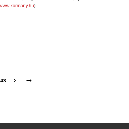
//www.kormany.hu
)
943