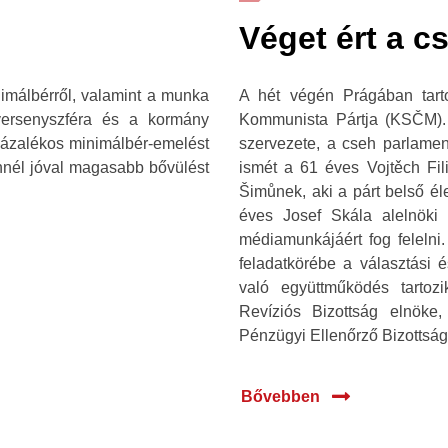
Véget ért a 
imálbérről, valamint a munka
A hét végén Prágában tart
versenyszféra és a kormány
Kommunista Pártja (KSČM).
zázalékos minimálbér-emelést
szervezete, a cseh parlame
ennél jóval magasabb bővülést
ismét a 61 éves Vojtěch Fili
Šimůnek, aki a párt belső él
éves Josef Skála alelnöki
médiamunkájáért fog felelni.
feladatkörébe a választási 
való együttműködés tartoz
Revíziós Bizottság elnöke
Pénzügyi Ellenőrző Bizottság
Bővebben