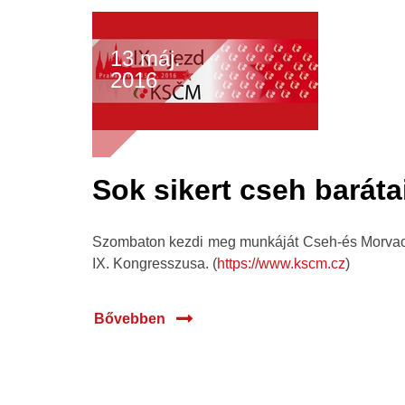
13 máj.
2016
Sok sikert cseh barát
Szombaton kezdi meg munkáját Cseh-és Morvao
IX. Kongresszusa. (
https://www.kscm.cz
)
Bővebben