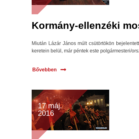
Kormány-ellenzéki mo
Miután Lázár János múlt csütörtökön bejelentet
keretein belül, már péntek este polgármesteri/ors
Bővebben
17 máj.
2016