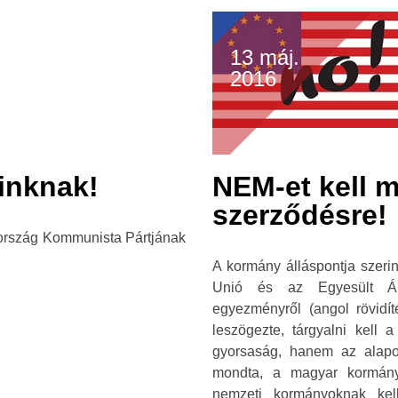
13 máj.
2016
ainknak!
NEM-et kell 
szerződésre!
rszág Kommunista Pártjának
A kormány álláspontja szerin
Unió és az Egyesült Áll
egyezményről (angol rövidí
leszögezte, tárgyalni kell 
gyorsaság, hanem az alapo
mondta, a magyar kormány
nemzeti kormányoknak kell 