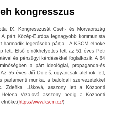
cseh kongresszus
otta IX. Kongresszusát Cseh- és Morvaország
 A párt Közép-Európa legnagyobb kommunista
nt harmadik legerősebb pártja. A KSČM elnöke
p lett. Első elnökhelyettes lett az 51 éves Petr
etével és pénzügyi kérdésekkel foglalkozik. A 64
 minőségben a párt ideológiai, propaganda-és
 Az 55 éves Jiří Dolejš, ugyancsak alelnök lett,
és parlamenti munka, a baloldali szervezetekkel
ik. Zdeňka Lišková, asszony lett a Központi
, Helena Vrzalová asszony pedig a Központi
 elnöke.(
https://www.kscm.cz/
)