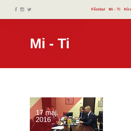
Főoldal
Mi - Ti
Hír
Mi - Ti
17 máj.
2016