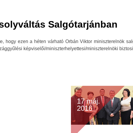
solyváltás Salgótarjánban
te, hogy ezen a héten várható Orbán Viktor miniszterelnök s
zággyűlési képviselői/miniszterhelyettesi/miniszterelnöki biztos
17 máj.
2016