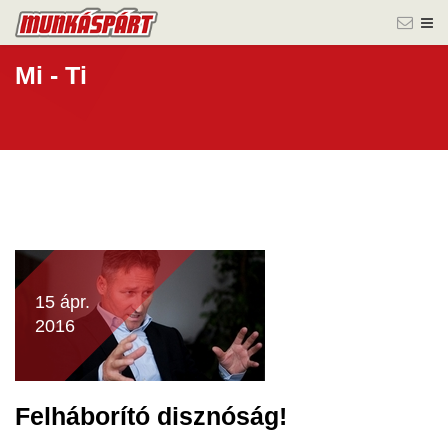
Mi - Ti
15 ápr.
2016
Felháborító disznóság!