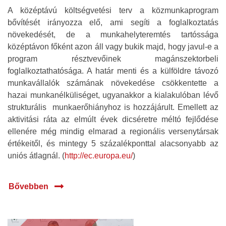
A középtávú költségvetési terv a közmunkaprogram
bővítését irányozza elő, ami segíti a foglalkoztatás
növekedését, de a munkahelyteremtés tartóssága
középtávon főként azon áll vagy bukik majd, hogy javul-e a
program résztvevőinek magánszektorbeli
foglalkoztathatósága. A határ menti és a külföldre távozó
munkavállalók számának növekedése csökkentette a
hazai munkanélküliséget, ugyanakkor a kialakulóban lévő
strukturális munkaerőhiányhoz is hozzájárult. Emellett az
aktivitási ráta az elmúlt évek dicséretre méltó fejlődése
ellenére még mindig elmarad a regionális versenytársak
értékeitől, és mintegy 5 százalékponttal alacsonyabb az
uniós átlagnál. (
http://ec.europa.eu/
)
Bővebben