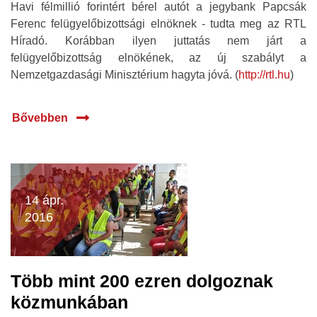
Havi félmillió forintért bérel autót a jegybank Papcsák
Ferenc felügyelőbizottsági elnöknek - tudta meg az RTL
Híradó. Korábban ilyen juttatás nem járt a
felügyelőbizottság elnökének, az új szabályt a
Nemzetgazdasági Minisztérium hagyta jóvá. (
http://rtl.hu
)
Bővebben
14 ápr.
2016
Több mint 200 ezren dolgoznak
közmunkában