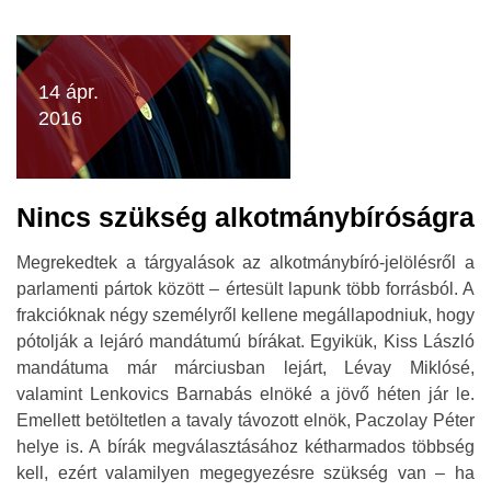
14 ápr.
2016
Nincs szükség alkotmánybíróságra
Megrekedtek a tárgyalások az alkotmánybíró-jelölésről a
parlamenti pártok között – értesült lapunk több forrásból. A
frakcióknak négy személyről kellene megállapodniuk, hogy
pótolják a lejáró mandátumú bírákat. Egyikük, Kiss László
mandátuma már márciusban lejárt, Lévay Miklósé,
valamint Lenkovics Barnabás elnöké a jövő héten jár le.
Emellett betöltetlen a tavaly távozott elnök, Paczolay Péter
helye is. A bírák megválasztásához kétharmados többség
kell, ezért valamilyen megegyezésre szükség van – ha