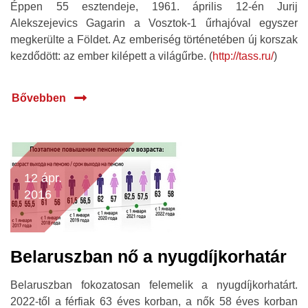
Éppen 55 esztendeje, 1961. április 12-én Jurij
Alekszejevics Gagarin a Vosztok-1 űrhajóval egyszer
megkerülte a Földet. Az emberiség történetében új korszak
kezdődött: az ember kilépett a világűrbe. (
http://tass.ru/
)
Bővebben
12 ápr.
2016
Belaruszban nő a nyugdíjkorhatár
Belaruszban fokozatosan felemelik a nyugdíjkorhatárt.
2022-től a férfiak 63 éves korban, a nők 58 éves korban