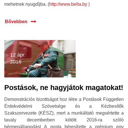
mehetnek nyugdíjba. (
http://www.belta.by
)
Bővebben
12 ápr.
2016
Postások, ne hagyjátok magatokat!
Demonstrációs bizottságot hoz létre a Postások Független
Érdekvédelmi Szövetsége és a Kézbesítők
Szakszervezete (KÉSZ), mert a munkáltató megsértette a
tavaly decemberben kötött 2016-ra szóló
bérmegállapodást A posta béresítette a prémium egy