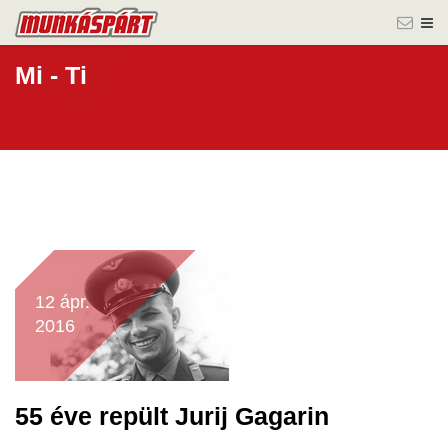
Mi - Ti
12 ápr.
2016
55 éve repült Jurij Gagarin