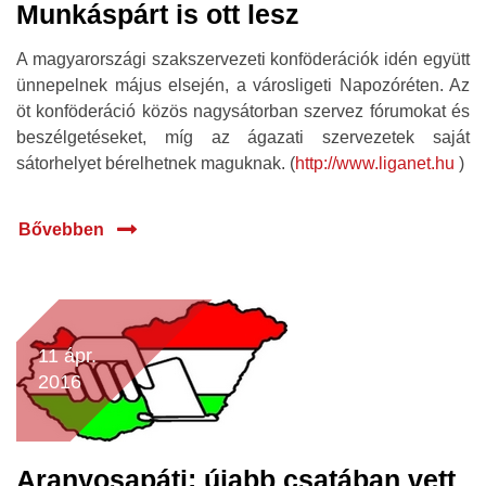
Munkáspárt is ott lesz
A magyarországi szakszervezeti konföderációk idén együtt
ünnepelnek május elsején, a városligeti Napozóréten. Az
öt konföderáció közös nagysátorban szervez fórumokat és
beszélgetéseket, míg az ágazati szervezetek saját
sátorhelyet bérelhetnek maguknak. (
http://www.liganet.hu
)
Bővebben
11 ápr.
2016
Aranyosapáti: újabb csatában vett