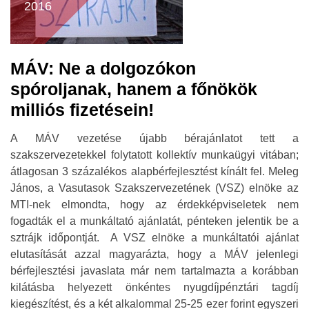
2016
MÁV: Ne a dolgozókon
spóroljanak, hanem a főnökök
milliós fizetésein!
A MÁV vezetése újabb bérajánlatot tett a
szakszervezetekkel folytatott kollektív munkaügyi vitában;
átlagosan 3 százalékos alapbérfejlesztést kínált fel. Meleg
János, a Vasutasok Szakszervezetének (VSZ) elnöke az
MTI-nek elmondta, hogy az érdekképviseletek nem
fogadták el a munkáltató ajánlatát, pénteken jelentik be a
sztrájk időpontját. A VSZ elnöke a munkáltatói ajánlat
elutasítását azzal magyarázta, hogy a MÁV jelenlegi
bérfejlesztési javaslata már nem tartalmazta a korábban
kilátásba helyezett önkéntes nyugdíjpénztári tagdíj
kiegészítést, és a két alkalommal 25-25 ezer forint egyszeri