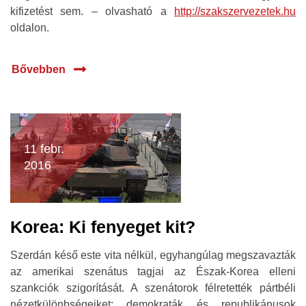
kifizetést sem. – olvasható a
http://szakszervezetek.hu
oldalon.
Bővebben
11 febr.
2016
Korea: Ki fenyeget kit?
Szerdán késő este vita nélkül, egyhangúlag megszavazták
az amerikai szenátus tagjai az Észak-Korea elleni
szankciók szigorítását. A szenátorok félretették pártbéli
nézetkülönbségeiket: demokraták és republikánusok