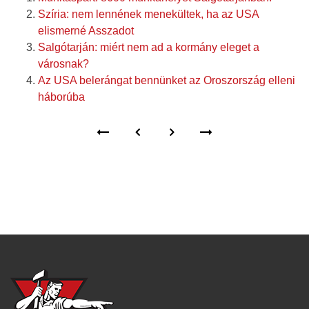
Szíria: nem lennének menekültek, ha az USA
elismerné Asszadot
Salgótarján: miért nem ad a kormány eleget a
városnak?
Az USA belerángat bennünket az Oroszország elleni
háborúba