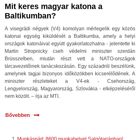
Mit keres magyar katona a
Baltikumban?
A visegrádi négyek (V4) komolyan mérlegelik egy közös
katonai egység kiküldését a Baltikumba, amely a helyi
országok katonáival együtt gyakorlatozhatna - jelentette ki
Martin Stropnicky cseh védelmi miniszter szerdán
Brüsszelben, miután részt vett a NATO-országok
tárcavezetőinek tanácskozásán. Egy századról beszélünk,
amelynek tagjai bizonyos időközökben kicserélődének. A
miniszter részleteket a V4-ek - Csehország,
Lengyelország, Magyarország, Szlovákia - elképzeléséről
nem közölt. – írja az MTI.
Bővebben
Munkáspárt: 8600 munkahelyet Salgótarjánban!