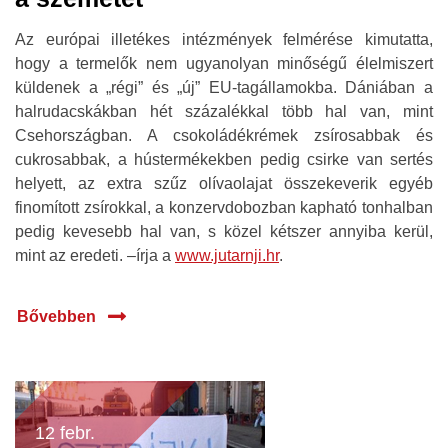
Az európai illetékes intézmények felmérése kimutatta,
hogy a termelők nem ugyanolyan minőségű élelmiszert
küldenek a „régi” és „új” EU-tagállamokba. Dániában a
halrudacskákban hét százalékkal több hal van, mint
Csehországban. A csokoládékrémek zsírosabbak és
cukrosabbak, a hústermékekben pedig csirke van sertés
helyett, az extra szűz olívaolajat összekeverik egyéb
finomított zsírokkal, a konzervdobozban kapható tonhalban
pedig kevesebb hal van, s közel kétszer annyiba kerül,
mint az eredeti. –írja a
www.jutarnji.hr
.
Bővebben
12 febr.