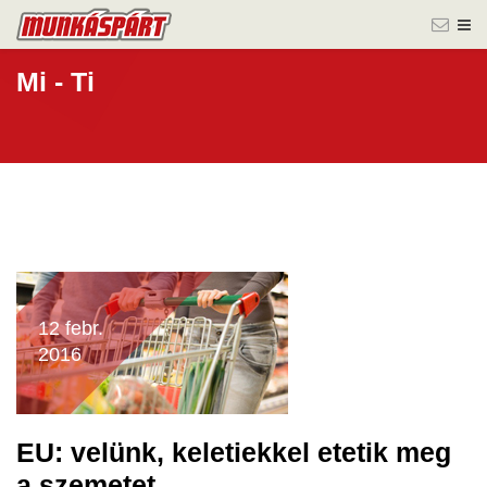
Mi - Ti
12 febr.
2016
EU: velünk, keletiekkel etetik meg
a szemetet