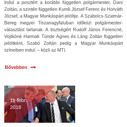
Indul a posztért a korábbi független polgármester, Dani
Zoltán, a szintén független Kumli József Ferenc és Horváth
József, a Magyar Munkáspárt jelöltje. A Szabolcs-Szatmár-
Bereg megyei Tiszanagyfaluban időközi polgármester-
választást tartanak. A tisztségért Rudolf János Ferencné,
Vojtkóné Harmati Tünde Ágnes és Láng Zoltán független
jelöltként, Szabó Zoltán pedig a Magyar Munkáspárt
színeiben indul. – közli az MTI.
Bővebben
11 febr.
2016