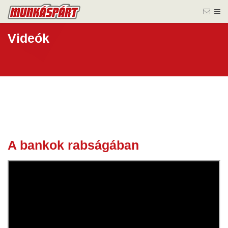
Videók
A bankok rabságában
09 ápr.
2025