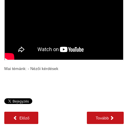
Mai témánk: - Nézői kérdések
Előző
Tovább