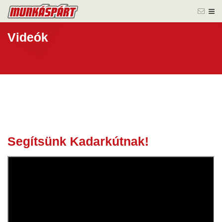
Videók
Segítsünk Kadarkútnak!
29 jún.
2021