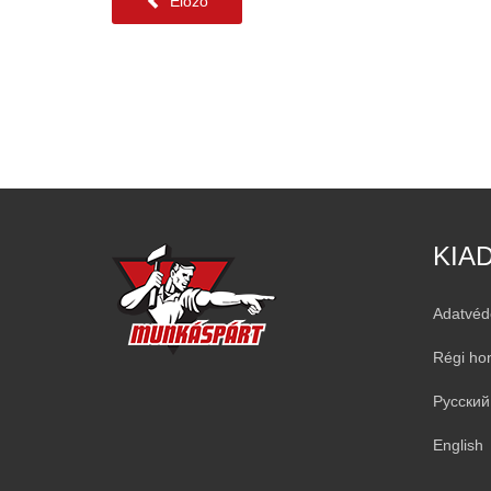
Előző
KIA
Adatvéd
Régi ho
Русский
English