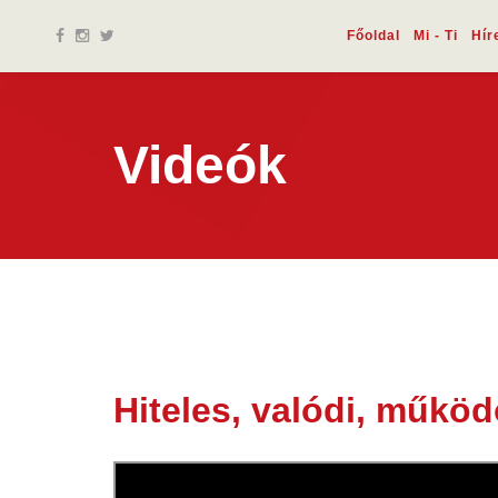
Főoldal
Mi - Ti
Hír
Videók
Hiteles, valódi, műkö
27 ápr.
2022