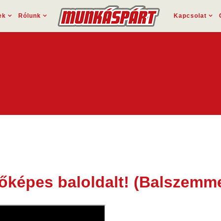
ek
Rólunk
Kapcsolat
dőképes baloldalt! (Balszemm