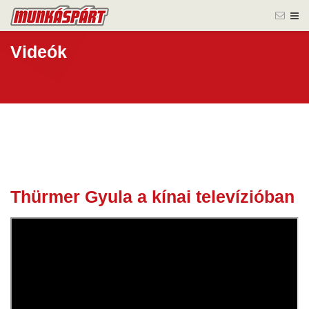
Videók
Thürmer Gyula a kínai televízióban
06 szept.
2022