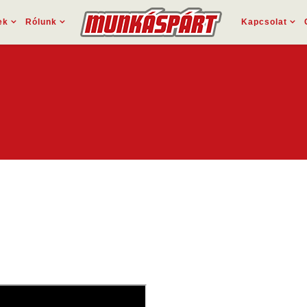
ek
Rólunk
Kapcsolat