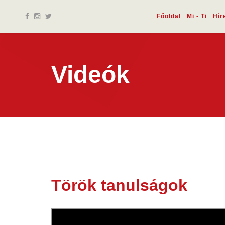
Főoldal
Mi - Ti
Hír
Videók
Török tanulságok
30 okt.
2023