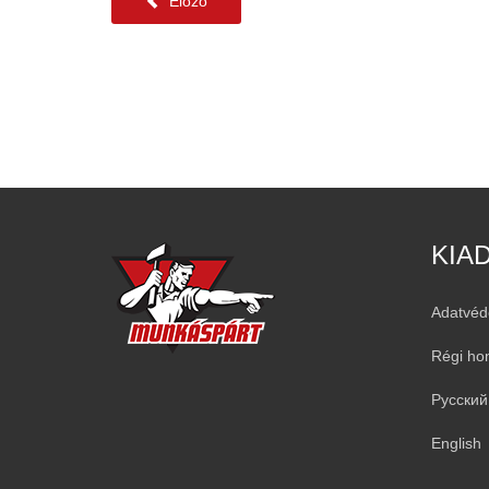
Előző
KIA
Adatvéd
Régi ho
Русский
English