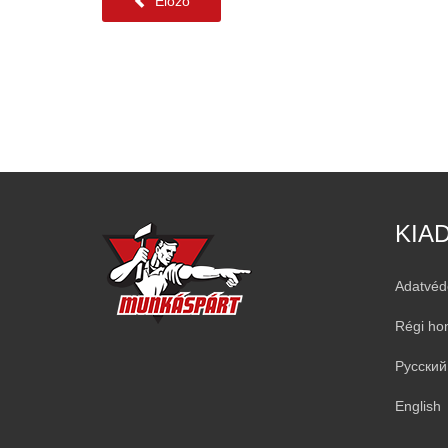
Előző
KIA
Adatvéd
Régi ho
Русский
English