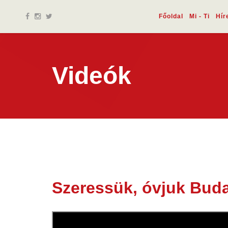
Főoldal
Mi - Ti
Hír
Videók
Szeressük, óvjuk Buda
06 nov.
2023