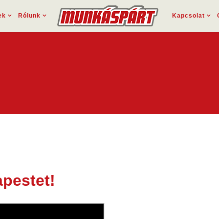
ek
Rólunk
Kapcsolat
pestet!