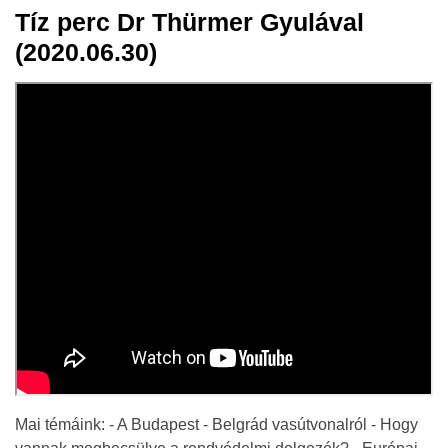
Tíz perc Dr Thürmer Gyulával
05 júl.
(2020.06.30)
2020
Mai témáink: - A Budapest - Belgrád vasútvonalról - Hogy