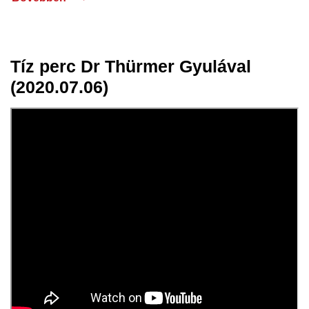
Tíz perc Dr Thürmer Gyulával
07 júl.
(2020.07.06)
2020