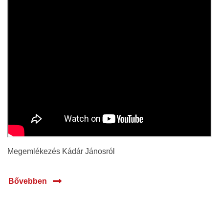
Megemlékezés Kádár Jánosról
Bővebben