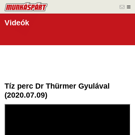
Videók
Tíz perc Dr Thürmer Gyulával
10 júl.
(2020.07.09)
2020