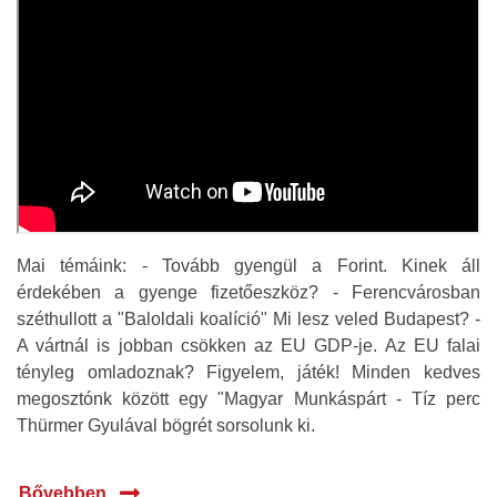
Mai témáink: - Tovább gyengül a Forint. Kinek áll
érdekében a gyenge fizetőeszköz? - Ferencvárosban
széthullott a "Baloldali koalíció" Mi lesz veled Budapest? -
A vártnál is jobban csökken az EU GDP-je. Az EU falai
tényleg omladoznak? Figyelem, játék! Minden kedves
megosztónk között egy "Magyar Munkáspárt - Tíz perc
Thürmer Gyulával bögrét sorsolunk ki.
Bővebben