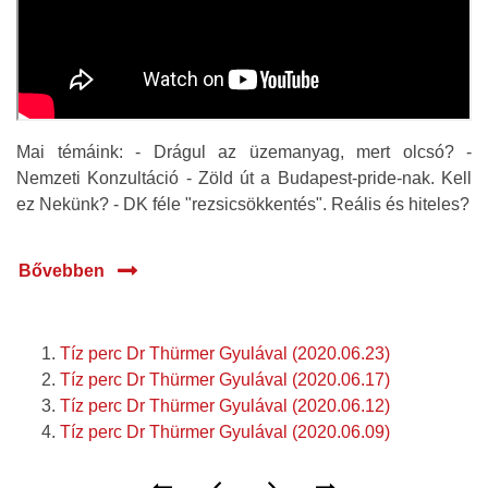
Mai témáink: - Drágul az üzemanyag, mert olcsó? -
Nemzeti Konzultáció - Zöld út a Budapest-pride-nak. Kell
ez Nekünk? - DK féle "rezsicsökkentés". Reális és hiteles?
Bővebben
Tíz perc Dr Thürmer Gyulával (2020.06.23)
Tíz perc Dr Thürmer Gyulával (2020.06.17)
Tíz perc Dr Thürmer Gyulával (2020.06.12)
Tíz perc Dr Thürmer Gyulával (2020.06.09)