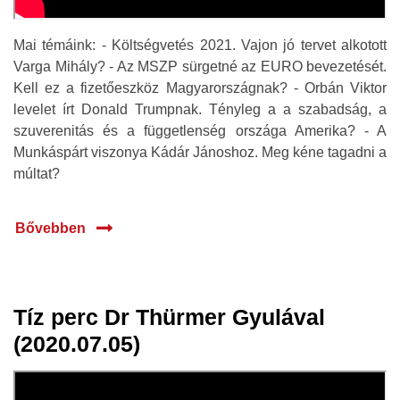
Mai témáink: - Költségvetés 2021. Vajon jó tervet alkotott
Varga Mihály? - Az MSZP sürgetné az EURO bevezetését.
Kell ez a fizetőeszköz Magyarországnak? - Orbán Viktor
levelet írt Donald Trumpnak. Tényleg a a szabadság, a
szuverenitás és a függetlenség országa Amerika? - A
Munkáspárt viszonya Kádár Jánoshoz. Meg kéne tagadni a
múltat?
Bővebben
Tíz perc Dr Thürmer Gyulával
05 júl.
(2020.07.05)
2020