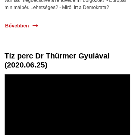
vannak megbecsülve a rendvédelmi dolgozók? - Európai
minimálbér. Lehetséges? - Miről írt a Demokrata?
Bővebben
Tíz perc Dr Thürmer Gyulával
26 jún.
(2020.06.25)
2020