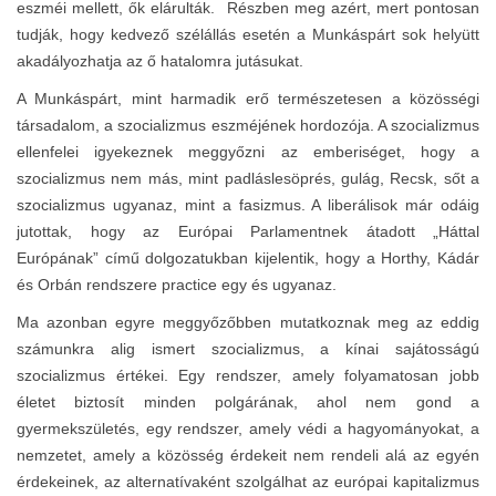
eszméi mellett, ők elárulták. Részben meg azért, mert pontosan
tudják, hogy kedvező szélállás esetén a Munkáspárt sok helyütt
akadályozhatja az ő hatalomra jutásukat.
A Munkáspárt, mint harmadik erő természetesen a közösségi
társadalom, a szocializmus eszméjének hordozója. A szocializmus
ellenfelei igyekeznek meggyőzni az emberiséget, hogy a
szocializmus nem más, mint padláslesöprés, gulág, Recsk, sőt a
szocializmus ugyanaz, mint a fasizmus. A liberálisok már odáig
jutottak, hogy az Európai Parlamentnek átadott „Háttal
Európának” című dolgozatukban kijelentik, hogy a Horthy, Kádár
és Orbán rendszere practice egy és ugyanaz.
Ma azonban egyre meggyőzőbben mutatkoznak meg az eddig
számunkra alig ismert szocializmus, a kínai sajátosságú
szocializmus értékei. Egy rendszer, amely folyamatosan jobb
életet biztosít minden polgárának, ahol nem gond a
gyermekszületés, egy rendszer, amely védi a hagyományokat, a
nemzetet, amely a közösség érdekeit nem rendeli alá az egyén
érdekeinek, az alternatívaként szolgálhat az európai kapitalizmus