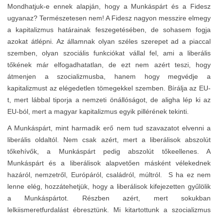
Mondhatjuk-e ennek alapján, hogy a Munkáspárt és a Fidesz
ugyanaz? Természetesen nem! A Fidesz nagyon messzire elmegy
a kapitalizmus határainak feszegetésében, de sohasem fogja
azokat átlépni. Az államnak olyan széles szerepet ad a piaccal
szemben, olyan szociális funkciókat vállal fel, ami a liberális
tőkének már elfogadhatatlan, de ezt nem azért teszi, hogy
átmenjen a szocializmusba, hanem hogy megvédje a
kapitalizmust az elégedetlen tömegekkel szemben. Bírálja az EU-
t, mert lábbal tiporja a nemzeti önállóságot, de aligha lép ki az
EU-ból, mert a magyar kapitalizmus egyik pillérének tekinti.
A Munkáspárt, mint harmadik erő nem tud szavazatot elvenni a
liberális oldaltól. Nem csak azért, mert a liberálisok abszolút
tőkehívők, a Munkáspárt pedig abszolút tőkeellenes. A
Munkáspárt és a liberálisok alapvetően másként vélekednek
hazáról, nemzetről, Európáról, családról, múltról. S ha ez nem
lenne elég, hozzátehetjük, hogy a liberálisok kifejezetten gyűlölik
a Munkáspártot. Részben azért, mert sokukban
lelkiismeretfurdalást ébresztünk. Mi kitartottunk a szocializmus