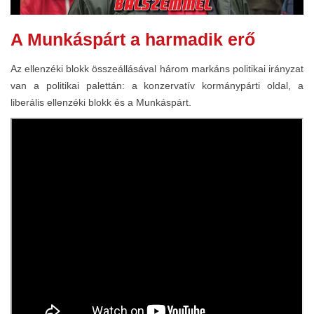
A Munkáspárt a harmadik erő
Az ellenzéki blokk összeállásával három markáns politikai irányzat
van a politikai palettán: a konzervatív kormánypárti oldal, a
liberális ellenzéki blokk és a Munkáspárt.