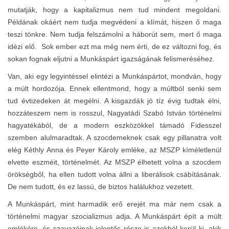
mutatják, hogy a kapitalizmus nem tud mindent megoldani.
Példának okáért nem tudja megvédeni a klímát, hiszen ő maga
teszi tönkre. Nem tudja felszámolni a háborút sem, mert ő maga
idézi elő. Sok ember ezt ma még nem érti, de ez változni fog, és
sokan fognak eljutni a Munkáspárt igazságának felismeréséhez.
Van, aki egy legyintéssel elintézi a Munkáspártot, mondván, hogy
a múlt hordozója. Ennek ellentmond, hogy a múltból senki sem
tud évtizedeken át megélni. A kisgazdák jó tíz évig tudtak élni,
hozzáteszem nem is rosszul, Nagyatádi Szabó István történelmi
hagyatékából, de a modern eszközökkel támadó Fidesszel
szemben alulmaradtak. A szocdemeknek csak egy pillanatra volt
elég Kéthly Anna és Peyer Károly emléke, az MSZP kíméletlenül
elvette eszméit, történelmét. Az MSZP élhetett volna a szocdem
örökségből, ha ellen tudott volna állni a liberálisok csábításának.
De nem tudott, és ez lassú, de biztos halálukhoz vezetett.
A Munkáspárt, mint harmadik erő erejét ma már nem csak a
történelmi magyar szocializmus adja. A Munkáspárt épít a múlt
emlékére, és szavazóinak jelentős része is azokból kerül ki, akik