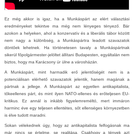
Ez még akkor is igaz, ha a Munkáspárt az elért választási
eredményeket tekintve ma még nem lényeges tényező. Bár
azokon a helyeken, ahol a konzervatív és a liberális tábor között
nem nagy a különbség, a Munkáspártra leadott szavazatok
döntőek lehetnek. Ha történetesen tavaly a Munkáspártnak
sikerül főpolgármester-jelöltet állítani Budapesten, egyáltalán nem
biztos, hogy ma Karácsony úr ülne a városházán.
A Munkáspárt, mint harmadik erő jelentőségét nem is a
potenciálisan elérhető szavazatok jelentik, hanem magának a
pártnak a jellege. A Munkáspárt az egyetlen antikapitalista,
tőkeellenes párt, és mint ilyen NATO-ellenes és erőteljesen EU-
kritikus. Ez annál is inkább figyelemreméltó, mert immáron
harminc éve egy teljesen ellentétes, sőt ellenséges környezetben
is élve tudott maradni.
Sokan vélekednek úgy, hogy az antikapitalista felfogásnak ma
már nincs se értelme, se realitása. Csakhogy a tények azt