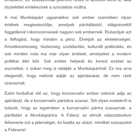
tisztelettel emlékeznek a szocialista múltra.
A mai Munkáspárt ugyanakkor sok ember szemében olyan
értékek megtestesítője, amelyek párttállástól, világnézettől
függetlenül rokonszenvesek nagyon sok embernek. Elutasítjuk azt
a felfogást, hogy minden a pénz. Elvetjük az elvtelenséget.
Következetesség, tisztesség, szolidaritás, kulturált politizálás, és
sok minden más ma már olyan értékek, amelyeket a modern
politikai élet kiöl. Sok ember helyesli és keresi ezeket az
eszméket, s sokan meg is találják a Munkáspártnál. Ez ma arra
elegendő, hogy nekünk adják az ajánlásukat, de nem ránk
szavaznak.
Ezért fordulhat elő az, hogy konzervatív ember nekünk adja az
ajánlását, de a konzervatív pártokra szavaz. Sőt olyan esetekről is
tudunk, hogy az egyéniben a konzervatív pártra szavaznak, a
pártlistán a Munkáspártra. A Fidesz az elmúlt választásokon
felismerte ezt a jelenséget, és kiadta az ukázt: mindkét szavazatot
a Fideszre!