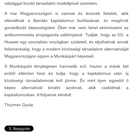
válsággal küzdő társadalmi modelljeivel szemben.
A mai Magyarországon is vannak és lesznek fiatalok, akik
ellenállnak a liberális kapitalizmus butításának, és megőrzik
gondolkodó képességüket. Őket már nem lehet elrémiszteni az
antikommunista propaganda sablonjaival. Tudják, hogy az 5G, a
Huawei egy szocialista országban született, és eljuthatnak annak
felismeréséig, hogy a modern közösségi társadalom alternatíváját
Magyarországon éppen a Munkáspárt képviseli.
A Munkáspárt ténylegesen harmadik erő, hiszen a másik két
erőtől eltérően hiszi és tudja, hogy a kapitalizmus után új
közösségi társadalomnak kell jönnie. És mint ilyen egyedül ő
képes alternatívát kínálni azoknak, akik csalódnak a
kapitalizmusban. A folyamat elindult.
Thürmer Gyula