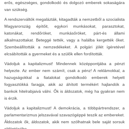
erős, egészséges, gondolkodó és dolgozó emberek sokaságára
van szükség.
A rendszerváltók megalázták, kitagadták a nemzetből a szocialista
Magyarország építőit, egykori munkásokat, parasztokat,
katonákat, rendőröket, munkásőröket, párt-és állami
alkalmazottakat. Beteggé tették, vagy a halálba kergették őket.
Szembeállították a nemzedékeket. A polgári jólét ígéretével
elcsábították a gyermeket és a szülők ellen fordították.
Vádoljuk a kapitalizmust! Mindennek középpontjába a pénzt
helyezte. Az ember nem számít, csak a pénz! A reklámokkal, a
hazugságokkal a fiatalokat gondolkodó emberek helyett
fogyasztókká faragja, akik az áhított termékért hajlandók a
bankok hitelrabjaivá válni. Ők is áldozatok, még ha gyakran nem
is érzik.
Vádoljuk a kapitalizmust! A demokrácia, a többpártrendszer, a
parlamentarizmus jelszavával szavazógéppé teszik az embereket.
Áldozatok ők, áldozatok, akik nem szólhatnak bele saját sorsuk
eldöntésébe.