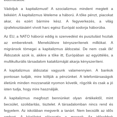
Vádoljuk a kapitalizmust! A szocializmus mindent megtett a
békéért. A kapitalizmus lételeme a háború. A tőke pénzt, piacokat
akar, és ezért bármire kész. A fegyverkezés, a világ
újrafelosztásáért vívott harc egész Európát sodorja háborúba.
Az EU, a NATO háborúi eddig is szenvedést és pusztulást hoztak
az embereknek. Menekülésre kényszerítenek milliókat. A
migránsok tömegei a kapitalizmus áldozatai. De nem csak ők!
Áldozatok azok is, akikre a tőke itt, Európában az együttélés, a
multikulturális társadalom kataklizmáját akarja kényszeríteni.
A kapitalizmus áldozatai vagyunk valamennyien. A bankok
pontosan tudják, mire költjük a pénzünket. A telefontársaságok
életünk minden mozzanatát nyomon követik, rögzítik és csak a jó
isten tudja, hogy mire használják.
A kapitalizmus megfoszt bennünket olyan értékektől, mint
becsület, szolidaritás, tisztelet. A társadalomban nincs rend és
fegyelem. Az iskolában megverik a tanárt. Nem becsülik az idős
embert. A közéletet elárasztja a mocsok. Az idősebbek