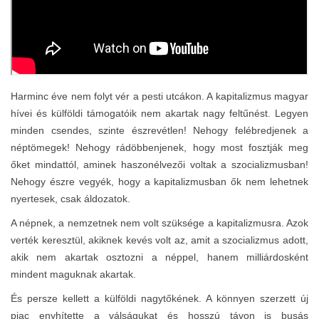
Harminc éve nem folyt vér a pesti utcákon. A kapitalizmus magyar
hívei és külföldi támogatóik nem akartak nagy feltűnést. Legyen
minden csendes, szinte észrevétlen! Nehogy felébredjenek a
néptömegek! Nehogy rádöbbenjenek, hogy most fosztják meg
őket mindattól, aminek haszonélvezői voltak a szocializmusban!
Nehogy észre vegyék, hogy a kapitalizmusban ők nem lehetnek
nyertesek, csak áldozatok.
A népnek, a nemzetnek nem volt szüksége a kapitalizmusra. Azok
verték keresztül, akiknek kevés volt az, amit a szocializmus adott,
akik nem akartak osztozni a néppel, hanem milliárdosként
mindent maguknak akartak.
És persze kellett a külföldi nagytőkének. A könnyen szerzett új
piac enyhítette a válságukat és hosszú távon is busás