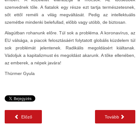
szenvednek tőle. A fiatalok egy része ezt tartja természetesnek,
sőt ettől reméli a világ megváltását. Pedig az intellektuális
szemétbe mindenki belefullad, előbb vagy utóbb, de biztosan.
Alagútban rohanunk előre. Túl sok a probléma. A koronavírus, az
EU válsága, a piacok felosztásáért folytatott globális küzdelem túl
sok problémát jelentenek. Radikális megoldásért kiáltanak.
Vádoljuk a kapitalizmust és megoldást akarunk. A tőke ellenében,
az emberek, a népek javára!
Thürmer Gyula
Előző
Tovább