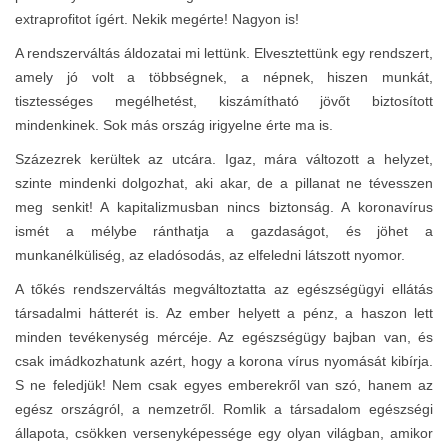
extraprofitot ígért. Nekik megérte! Nagyon is!
A rendszerváltás áldozatai mi lettünk. Elvesztettünk egy rendszert,
amely jó volt a többségnek, a népnek, hiszen munkát,
tisztességes megélhetést, kiszámítható jövőt biztosított
mindenkinek. Sok más ország irigyelne érte ma is.
Százezrek kerültek az utcára. Igaz, mára változott a helyzet,
szinte mindenki dolgozhat, aki akar, de a pillanat ne tévesszen
meg senkit! A kapitalizmusban nincs biztonság. A koronavírus
ismét a mélybe ránthatja a gazdaságot, és jöhet a
munkanélküliség, az eladósodás, az elfeledni látszott nyomor.
A tőkés rendszerváltás megváltoztatta az egészségügyi ellátás
társadalmi hátterét is. Az ember helyett a pénz, a haszon lett
minden tevékenység mércéje. Az egészségügy bajban van, és
csak imádkozhatunk azért, hogy a korona vírus nyomását kibírja.
S ne feledjük! Nem csak egyes emberekről van szó, hanem az
egész országról, a nemzetről. Romlik a társadalom egészségi
állapota, csökken versenyképessége egy olyan világban, amikor