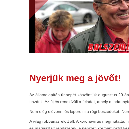
Nyerjük meg a jövőt!
Az államalapítás ünnepét köszöntjük augusztus 20-án.
hazánk. Az új és rendkívüli a feladat, amely mindannyi
Nem elég elővenni és leporolni a régi beszédeket. Nem 
A világ robbanás előtt áll. A koronavírus megmutatta
és magasztalt rendszerek, a nemzeti kormányoktól ke