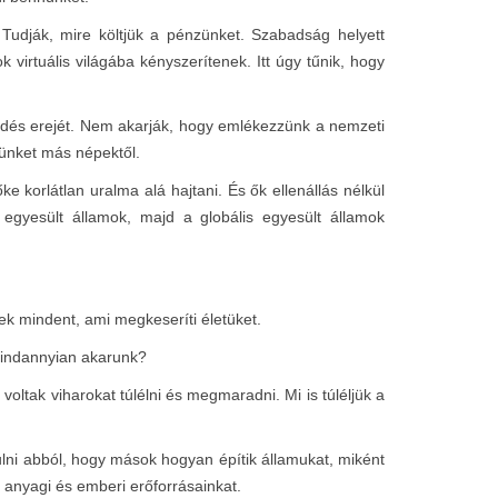
 Tudják, mire költjük a pénzünket. Szabadság helyett
 virtuális világába kényszerítenek. Itt úgy tűnik, hogy
őződés erejét. Nem akarják, hogy emlékezzünk a nemzeti
nünket más népektől.
e korlátlan uralma alá hajtani. És ők ellenállás nélkül
 egyesült államok, majd a globális egyesült államok
k mindent, ami megkeseríti életüket.
mindannyian akarunk?
ltak viharokat túlélni és megmaradni. Mi is túléljük a
ulni abból, hogy mások hogyan építik államukat, miként
 anyagi és emberi erőforrásainkat.