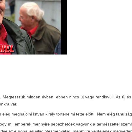
 Megtesszük minden évben, ebben nincs új vagy rendkívüli. Az új és 
unkra vár.
elég meghajolni István király történelmi tette előtt. Nem elég tanulság
, hogy mi, emberek mennyire sebezhetőek vagyunk a természettel szembe
zdve az európai és világintézményekig, mennyire képtelenek megvéden