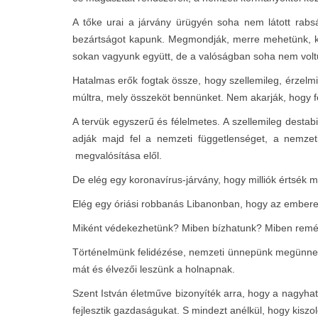
A tőke urai a járvány ürügyén soha nem látott rabsá
bezártságot kapunk. Megmondják, merre mehetünk, kivel 
sokan vagyunk együtt, de a valóságban soha nem voltu
Hatalmas erők fogtak össze, hogy szellemileg, érzelmi
múltra, mely összeköt bennünket. Nem akarják, hogy f
A tervük egyszerű és félelmetes. A szellemileg destabi
adják majd fel a nemzeti függetlenséget, a nemzeti
megvalósítása elől.
De elég egy koronavírus-járvány, hogy milliók értsék m
Elég egy óriási robbanás Libanonban, hogy az emberek
Miként védekezhetünk? Miben bízhatunk? Miben remény
Történelmünk felidézése, nemzeti ünnepünk megünneplés
mát és élvezői leszünk a holnapnak.
Szent István életműve bizonyíték arra, hogy a nagyhat
fejlesztik gazdaságukat. S mindezt anélkül, hogy kiszo