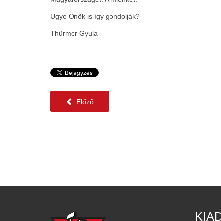
Ugye Önök is így gondolják?
Thürmer Gyula
Előző
KIA