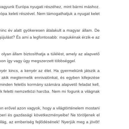
b vagyunk Európa nyugati részéhez, mint bármi máshoz.
ópa keleti részével. Nem támogathatjuk a nyugat kelet
minc év alatt gyökeresen átalakult a magyar állam. De
gújulást? És ami a legfontosabb: magukénak érzik-e az
olyan állam biztosíthatja a túlélést, amely az alapvető
kon így vagy úgy megszerzett többséggel.
ér kincs, a kenyér az élet. Ha gyermekünk játszik a
 akik megtermelik ennivalónkat, és egyben kifejezése
 minden felelős kormány számára alapvető feladat kell,
 feletti nemzetközi harcba. Nem mi fogunk a világnak
n erővel azon vagyok, hogy a világtörténelem mostani
beri és gazdasági következményeibe! Ne töröljenek el
ilág, az emberiség fejlődésének! Nyerjük meg a jövőt!