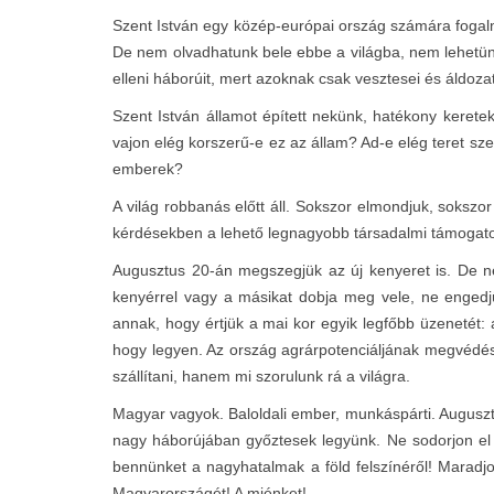
Szent István egy közép-európai ország számára fogalm
De nem olvadhatunk bele ebbe a világba, nem lehetünk
elleni háborúit, mert azoknak csak vesztesei és áldozat
Szent István államot épített nekünk, hatékony kerete
vajon elég korszerű-e ez az állam? Ad-e elég teret s
emberek?
A világ robbanás előtt áll. Sokszor elmondjuk, sokszor
kérdésekben a lehető legnagyobb társadalmi támogato
Augusztus 20-án megszegjük az új kenyeret is. De n
kenyérrel vagy a másikat dobja meg vele, ne engedjü
annak, hogy értjük a mai kor egyik legfőbb üzenetét: 
hogy legyen. Az ország agrárpotenciáljának megvédés
szállítani, hanem mi szorulunk rá a világra.
Magyar vagyok. Baloldali ember, munkáspárti. Augusz
nagy háborújában győztesek legyünk. Ne sodorjon el 
bennünket a nagyhatalmak a föld felszínéről! Maradjo
Magyarországét! A miénket!