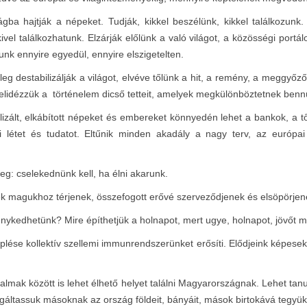
gba hajtják a népeket. Tudják, kikkel beszélünk, kikkel találkozunk.
találkozhatunk. Elzárják előlünk a való világot, a közösségi portálok
nk ennyire egyedül, ennyire elszigetelten.
leg destabilizálják a világot, elvéve tőlünk a hit, a remény, a meggy
elidézzük a történelem dicső tetteit, amelyek megkülönböztetnek ben
lizált, elkábított népeket és embereket könnyedén lehet a bankok, a tők
 létet és tudatot. Eltűnik minden akadály a nagy terv, az európai
eg: cselekednünk kell, ha élni akarunk.
 magukhoz térjenek, összefogott erővé szerveződjenek és elsöpörjene
kedhetünk? Mire építhetjük a holnapot, mert ugye, holnapot, jövőt 
e kollektív szellemi immunrendszerünket erősíti. Elődjeink képesek vo
almak között is lehet élhető helyet találni Magyarországnak. Lehet tan
lgáltassuk másoknak az ország földeit, bányáit, mások birtokává tegyük