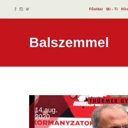
Főoldal
Mi - Ti
Hír
Balszemmel
14 aug.
2020