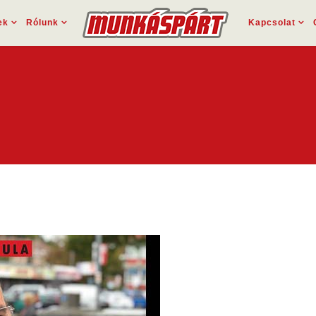
ek
Rólunk
Kapcsolat