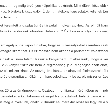
azott meg máig érvényes külpolitikai doktrínát. Mi itt élünk, közeleb
 az ő érdekeik kiszolgálói. Érdemi, hatékony kapcsolatok kellenek Eur
ai lehetünk.
ket teremtett a gazdasági és társadalmi folyamatokhoz. Az elmúlt har
zellemi kapacitásaink kibontakoztatásához? Ösztönzi-e a folyamatos me
 emlegetjük, de vajon tudjuk-e, hogy az új veszélyekkel szemben csak 
ttságra számíthat. És ez messze nem azonos a parlamenti választáso
e csak a finom falatot lássuk a kenyérben! Emlékezzünk, hogy a keny
k! A kenyér tisztelete nem a régimódiság jele. Meghajlás azok előtt,
az élelmiszer kincs. Az ország önellátása az alapvető élelmiszerekből
e és gyarapítása nélkül nem kapcsolódhatunk be az élelmiszerforrások
tus 20-a az én ünnepem is. Osztozom honfitársaim örömében és minde
bennünket a kapitalizmus válsága! Ne pusztuljunk bele járványok em
n meg a nyelvünk, önálló kultúránk és interaktív részesei legyünk a v