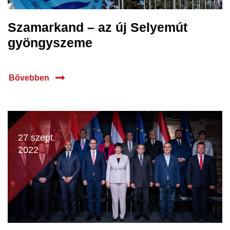
Szamarkand – az új Selyemút
gyöngyszeme
Bővebben
27 szept.
2022