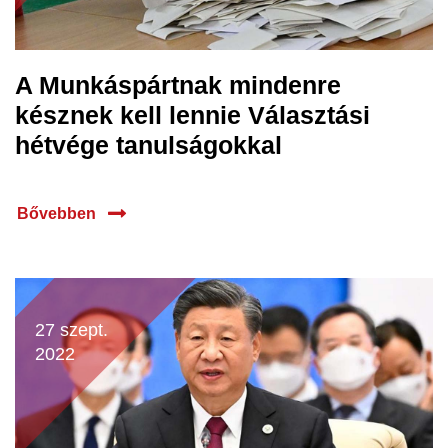
A Munkáspártnak mindenre
késznek kell lennie Választási
hétvége tanulságokkal
Bővebben
27 szept.
2022