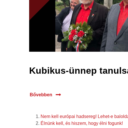
Kubikus-ünnep tanuls
Bővebben
Nem kell európai hadsereg! Lehet-e balolda
Élnünk kell, és hiszem, hogy élni fogunk!