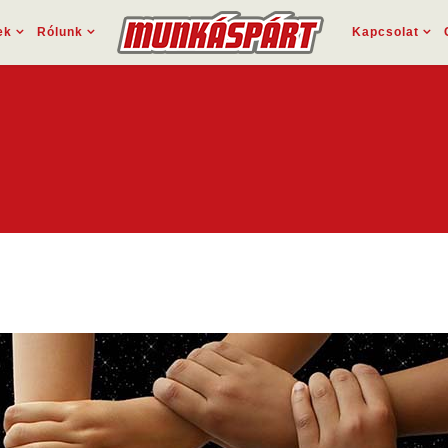
ek
Rólunk
Kapcsolat