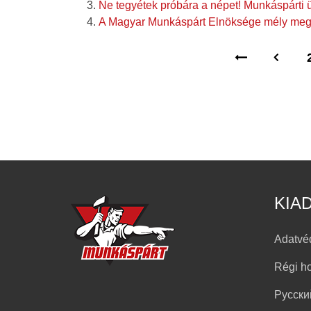
Ne tegyétek próbára a népet! Munkáspárti
A Magyar Munkáspárt Elnöksége mély megr
KIA
Adatvé
Régi h
Русски