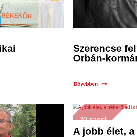
ikai
Szerencse fel
Orbán-kormán
Bővebben
20 szept.
2022
A jobb élet, a