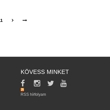
11
KÖVESS MINKET
RSS hírfolyam