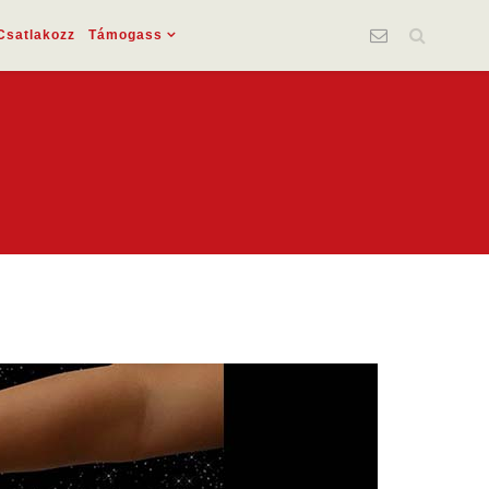
Csatlakozz
Támogass