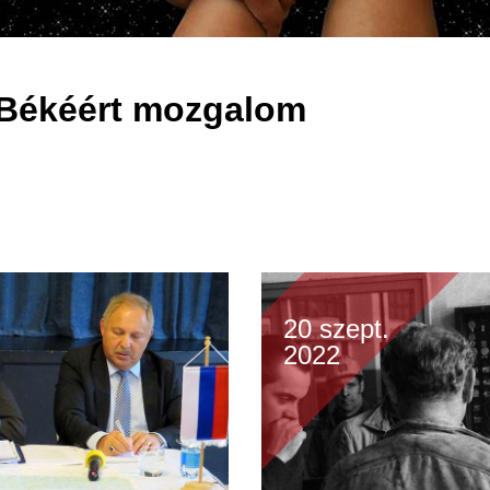
 Békéért mozgalom
20 szept.
2022