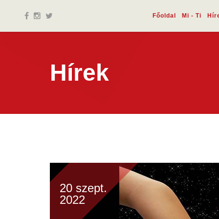
Főoldal
Mi - Ti
Hír
Hírek
20 szept.
2022