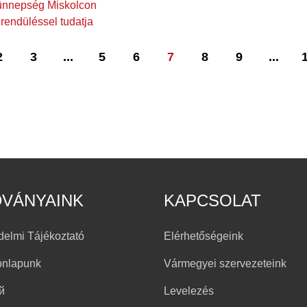
 ünnepség Miskolcon
endüléssel tudatja
2
3
...
5
6
7
8
9
...
DVÁNYAINK
KAPCSOLAT
delmi Tájékoztató
Elérhetőségeink
onlapunk
Vármegyei szervezeteink
й
Levelezés