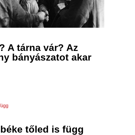
? A tárna vár? Az
y bányászatot akar
 béke tőled is függ