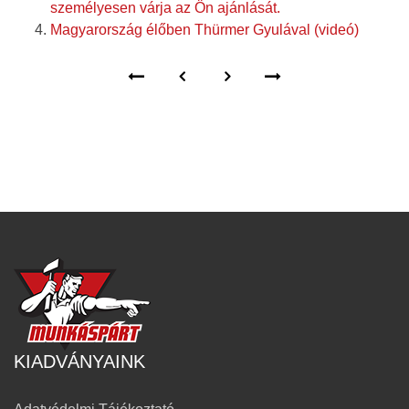
személyesen várja az Ön ajánlását.
Magyarország élőben Thürmer Gyulával (videó)
KIADVÁNYAINK