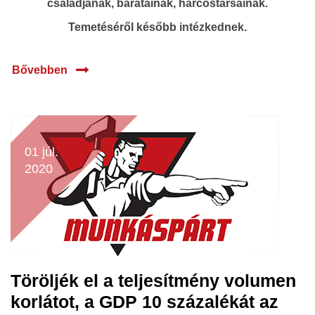
családjának, barátainak, harcostársainak.
Temetéséről később intézkednek.
Bővebben
01 júl.
2020
Töröljék el a teljesítmény volumen
korlátot, a GDP 10 százalékát az