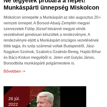
Ne tegyétek próbára a népet!
Munkáspárti ünnepség Miskolcon
Miskolcon ünnepelte a Munkáspárt az idei augusztus 20-i
nemzeti ünnepet. A Borsod-Abaúj-Zemplén megyei
szervezetek Fülöp József Istvánné megyei elnök
vezetésével gondosan készültek a rendezvényre. A
rendezvényre eljött a Munkáspárt országos vezetésének
több tagja, és szép számmal voltak Budapestről, Jász-
Nagykun-Szolnok, Szabolcs-Szatmár-Bereg, Hajdú-Bihar
és Bács-Kiskun megyéből is. Jelen volt Gulyás János,
Borsodbóta munkáspárti polgármestere is.
Bővebben ->
26 júl.
2022