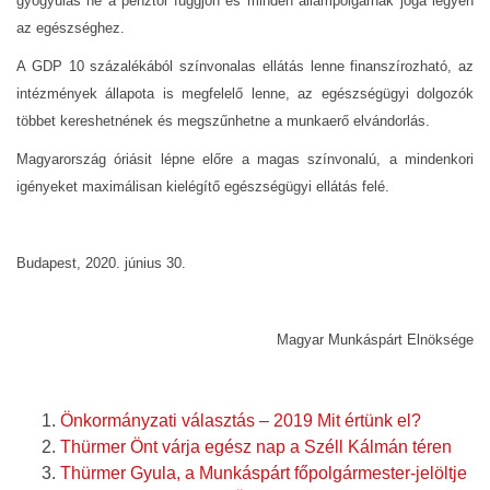
gyógyulás ne a pénztől függjön és minden állampolgárnak joga legyen
az egészséghez.
A GDP 10 százalékából színvonalas ellátás lenne finanszírozható, az
intézmények állapota is megfelelő lenne, az egészségügyi dolgozók
többet kereshetnének és megszűnhetne a munkaerő elvándorlás.
Magyarország óriásit lépne előre a magas színvonalú, a mindenkori
igényeket maximálisan kielégítő egészségügyi ellátás felé.
Budapest, 2020. június 30.
Magyar Munkáspárt Elnöksége
Önkormányzati választás – 2019 Mit értünk el?
Thürmer Önt várja egész nap a Széll Kálmán téren
Thürmer Gyula, a Munkáspárt főpolgármester-jelöltje