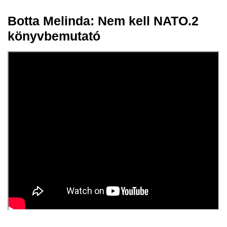
Botta Melinda: Nem kell NATO.2
19 szept.
könyvbemutató
2023