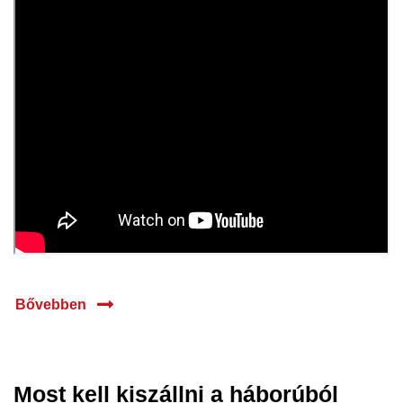
Bővebben
Most kell kiszállni a háborúból