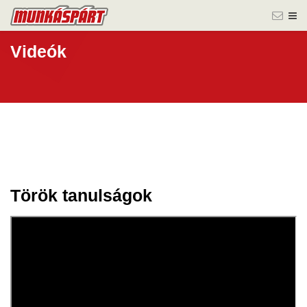
Videók
Török tanulságok
30 okt.
2023