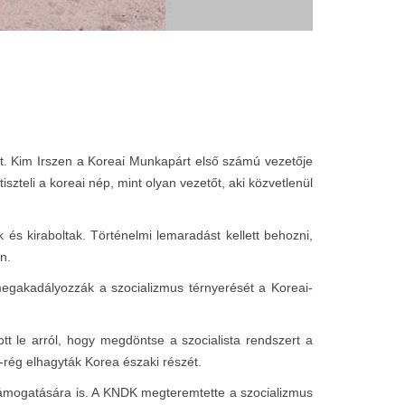
át. Kim Irszen a Koreai Munkapárt első számú vezetője
teli a koreai nép, mint olyan vezetőt, aki közvetlenül
és kiraboltak. Történelmi lemaradást kellett behozni,
n.
 megakadályozzák a szocializmus térnyerését a Koreai-
le arról, hogy megdöntse a szocialista rendszert a
rég elhagyták Korea északi részét.
támogatására is. A KNDK megteremtette a szocializmus