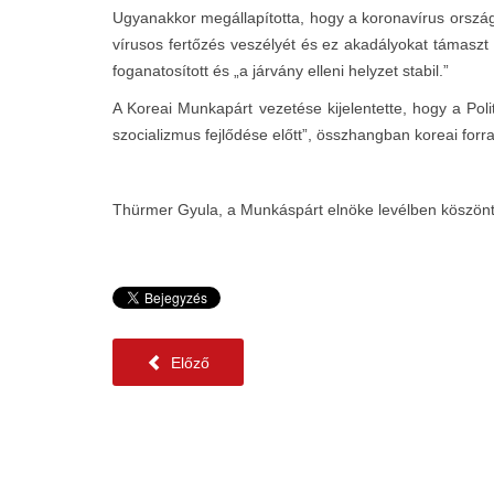
Ugyanakkor megállapította, hogy a koronavírus országh
vírusos fertőzés veszélyét és ez akadályokat támas
foganatosított és „a járvány elleni helyzet stabil.”
A Koreai Munkapárt vezetése kijelentette, hogy a Poli
szocializmus fejlődése előtt”, összhangban koreai forr
Thürmer Gyula, a Munkáspárt elnöke levélben köszönt
Előző