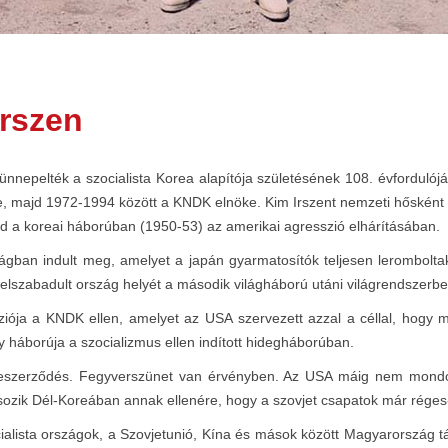
Irszen
nepelték a szocialista Korea alapítója születésének 108. évfordulój
 majd 1972-1994 között a KNDK elnöke. Kim Irszent nemzeti hősként tisz
ajd a koreai háborúban (1950-53) az amerikai agresszió elhárításában.
ágban indult meg, amelyet a japán gyarmatosítók teljesen leromboltak 
elszabadult ország helyét a második világháború utáni világrendszerbe
sziója a KNDK ellen, amelyet az USA szervezett azzal a céllal, hogy
gy háborúja a szocializmus ellen indított hidegháborúban.
eszerződés. Fegyverszünet van érvényben. Az USA máig nem mondott 
zik Dél-Koreában annak ellenére, hogy a szovjet csapatok már réges-
ialista országok, a Szovjetunió, Kína és mások között Magyarország 