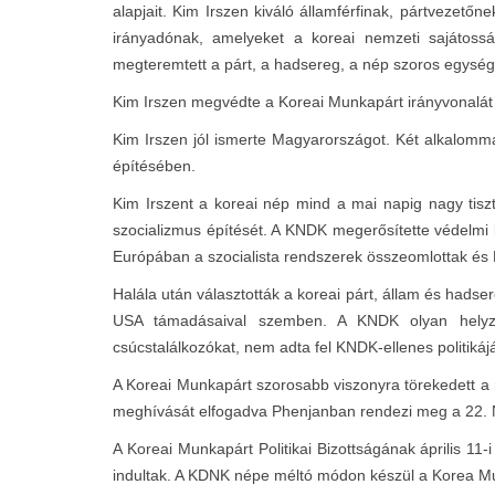
alapjait. Kim Irszen kiváló államférfinak, pártvezető
irányadónak, amelyeket a koreai nemzeti sajátossá
megteremtett a párt, a hadsereg, a nép szoros egység
Kim Irszen megvédte a Koreai Munkapárt irányvonalát
Kim Irszen jól ismerte Magyarországot. Két alkalomm
építésében.
Kim Irszent a koreai nép mind a mai napig nagy tiszte
szocializmus építését. A KNDK megerősítette védelmi 
Európában a szocialista rendszerek összeomlottak és Kí
Halála után választották a koreai párt, állam és had
USA támadásaival szemben. A KNDK olyan helyzet
csúcstalálkozókat, nem adta fel KNDK-ellenes politiká
A Koreai Munkapárt szorosabb viszonyra törekedett a
meghívását elfogadva Phenjanban rendezi meg a 22. N
A Koreai Munkapárt Politikai Bizottságának április 1
indultak. A KDNK népe méltó módon készül a Korea Mu