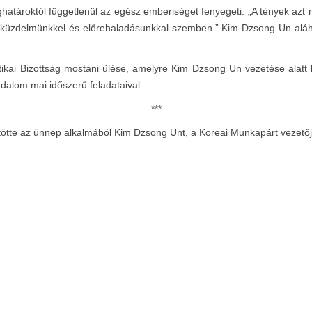
atároktól függetlenül az egész emberiséget fenyegeti. „A tények azt mu
zt küzdelmünkkel és előrehaladásunkkal szemben.” Kim Dzsong Un alá
tikai Bizottság mostani ülése, amelyre Kim Dzsong Un vezetése alatt ke
adalom mai időszerű feladataival.
***
ötte az ünnep alkalmából Kim Dzsong Unt, a Koreai Munkapárt vezetőj