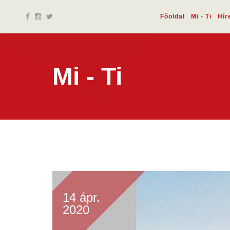
Főoldal
Mi - Ti
Hír
Mi - Ti
14 ápr.
2020