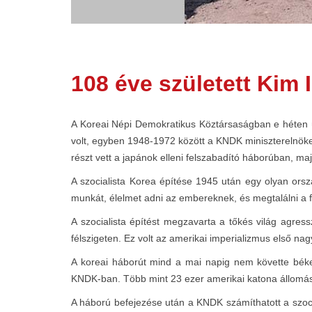
108 éve született Kim 
A Koreai Népi Demokratikus Köztársaságban e héten ün
volt, egyben 1948-1972 között a KNDK miniszterelnöke,
részt vett a japánok elleni felszabadító háborúban, m
A szocialista Korea építése 1945 után egy olyan orsz
munkát, élelmet adni az embereknek, és megtalálni a f
A szocialista építést megzavarta a tőkés világ agres
félszigeten. Ez volt az amerikai imperializmus első na
A koreai háborút mind a mai napig nem követte bék
KNDK-ban. Több mint 23 ezer amerikai katona állomáso
A háború befejezése után a KNDK számíthatott a szoc