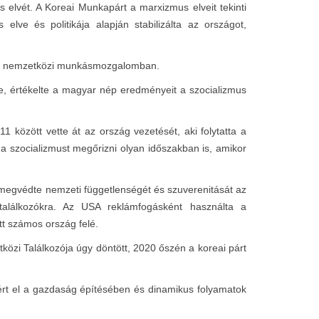
s elvét. A Koreai Munkapárt a marxizmus elveit tekinti
ve és politikája alapján stabilizálta az országot,
ki a nemzetközi munkásmozgalomban.
e, értékelte a magyar nép eredményeit a szocializmus
1 között vette át az ország vezetését, aki folytatta a
a szocializmust megőrizni olyan időszakban is, amikor
 megvédte nemzeti függetlenségét és szuverenitását az
alálkozókra. Az USA reklámfogásként használta a
tt számos ország felé.
zi Találkozója úgy döntött, 2020 őszén a koreai párt
 ért el a gazdaság építésében és dinamikus folyamatok