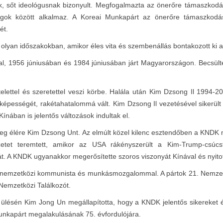
nek, sőt ideológusnak bizonyult. Megfogalmazta az önerőre támaszkodá
gok között alkalmaz. A Koreai Munkapárt az önerőre támaszkodás el
ét.
 olyan időszakokban, amikor éles vita és szembenállás bontakozott 
al, 1956 júniusában és 1984 júniusában járt Magyarországon. Becsült
lettel és szeretettel veszi körbe. Halála után Kim Dzsong Il 1994-201
képességét, rakétahatalommá vált. Kim Dzsong Il vezetésével sikerült 
nában is jelentős változások indultak el.
sereg élére Kim Dzsong Unt. Az elmúlt közel kilenc esztendőben a KNDK
et teremtett, amikor az USA rákényszerült a Kim-Trump-csúcst
ját. A KNDK ugyanakkor megerősítette szoros viszonyát Kínával és nyito
 nemzetközi kommunista és munkásmozgalommal. A pártok 21. Nemzetkö
emzetközi Találkozót.
1-i ülésén Kim Jong Un megállapította, hogy a KNDK jelentős sikereket
nkapárt megalakulásának 75. évfordulójára.