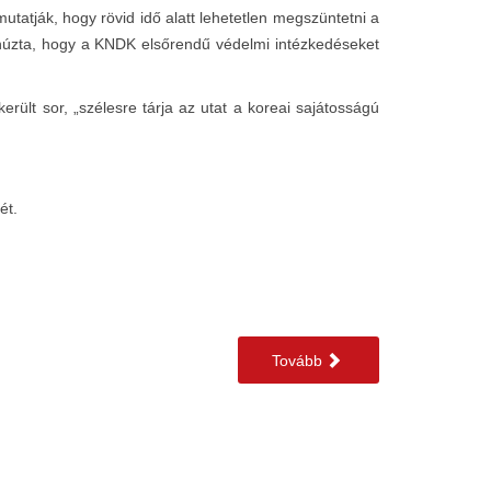
tatják, hogy rövid idő alatt lehetetlen megszüntetni a
húzta, hogy a KNDK elsőrendű védelmi intézkedéseket
rült sor, „szélesre tárja az utat a koreai sajátosságú
ét.
Tovább