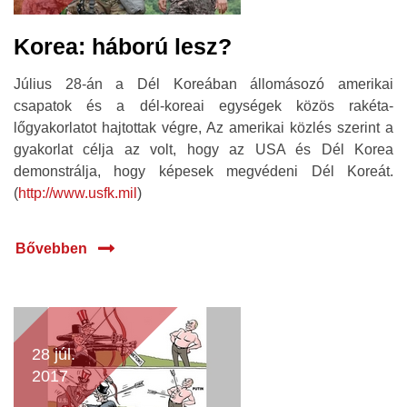
Korea: háború lesz?
Július 28-án a Dél Koreában állomásozó amerikai
csapatok és a dél-koreai egységek közös rakéta-
lőgyakorlatot hajtottak végre, Az amerikai közlés szerint a
gyakorlat célja az volt, hogy az USA és Dél Korea
demonstrálja, hogy képesek megvédeni Dél Koreát.
(
http://www.usfk.mil
)
Bővebben
28 júl.
2017