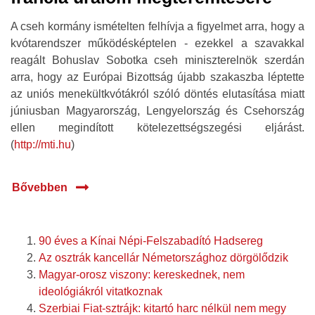
A cseh kormány ismételten felhívja a figyelmet arra, hogy a
kvótarendszer működésképtelen - ezekkel a szavakkal
reagált Bohuslav Sobotka cseh miniszterelnök szerdán
arra, hogy az Európai Bizottság újabb szakaszba léptette
az uniós menekültkvótákról szóló döntés elutasítása miatt
júniusban Magyarország, Lengyelország és Csehország
ellen megindított kötelezettségszegési eljárást.
(
http://mti.hu
)
Bővebben
90 éves a Kínai Népi-Felszabadító Hadsereg
Az osztrák kancellár Németországhoz dörgölődzik
Magyar-orosz viszony: kereskednek, nem
ideológiákról vitatkoznak
Szerbiai Fiat-sztrájk: kitartó harc nélkül nem megy