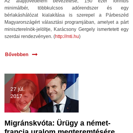
Az alapjövedelem bevezetése, 150 ezer forintos
minimálbér, többkulcsos adórendszer és egy
bérlakáshálózat kialakítása is szerepel a Párbeszéd
Magyarországért választási programjában, amelyet a párt
miniszterelnök-jelöltje, Karácsony Gergely ismertetett egy
szerdai rendezvényen. (
http://mti.hu
)
Bővebben
27 júl.
2017
Migránskvóta: Ürügy a német-
francia uralom megteremtésére