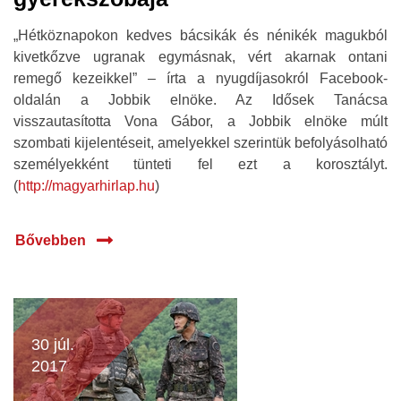
„Hétköznapokon kedves bácsikák és nénikék magukból
kivetkőzve ugranak egymásnak, vért akarnak ontani
remegő kezeikkel” – írta a nyugdíjasokról Facebook-
oldalán a Jobbik elnöke. Az Idősek Tanácsa
visszautasította Vona Gábor, a Jobbik elnöke múlt
szombati kijelentéseit, amelyekkel szerintük befolyásolható
személyekként tünteti fel ezt a korosztályt.
(
http://magyarhirlap.hu
)
Bővebben
30 júl.
2017