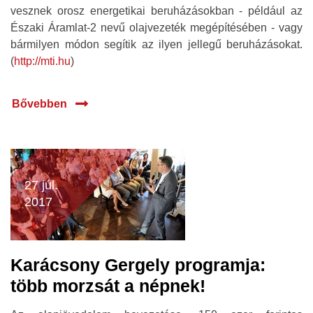
vesznek orosz energetikai beruházásokban - például az
Északi Áramlat-2 nevű olajvezeték megépítésében - vagy
bármilyen módon segítik az ilyen jellegű beruházásokat.
(
http://mti.hu
)
Bővebben
27 júl.
2017
Karácsony Gergely programja:
több morzsát a népnek!