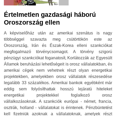
Értelmetlen gazdasági háború
Oroszország ellen
A képviselőház után az amerikai szenátus is nagy
többséggel szavazta meg csütörtökön este az
Oroszország, Irán és Észak-Korea elleni szankciókat
megfogalmazó törvénycsomagot. A törvény szigorú
pénzügyi szankciókat foganatosít, Korlátozzák az Egyesült
Államok beruházási lehetőségeit is orosz vállalatokban, és
amerikai cégek nem vehetnek részt olyan energetikai
projektekben, amelyekben orosz vállalatok részesedése
legalább 33 százalékos. Amerikai bankok egyébként már
eddig sem folyósíthattak hosszú lejáratú hiteleket
energetikai projektekkel foglalkozó orosz
vállalkozásoknak. A szankciók európai - német, francia,
osztrák, holland - vállalatokat is érintenek. Pénzbüntetést
kell fizetniük azoknak a vállalatoknak, amelyek részt