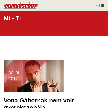
Mi - Ti
30 júl.
2017
Vona Gábornak nem volt
gyerekszobája