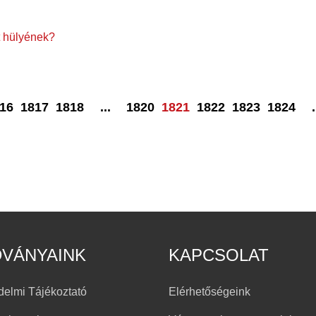
 hülyének?
16
1817
1818
...
1820
1821
1822
1823
1824
.
DVÁNYAINK
KAPCSOLAT
delmi Tájékoztató
Elérhetőségeink