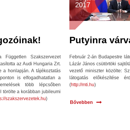
2017
gozóinak!
Putyinra várv
ia Független Szakszervezet
Február 2-án Budapestre láto
asította az Audi Hungaria Zrt.
Lázár János csütörtöki sajtó
e a honlapján. A tájékoztatás
vezető miniszter közölte: Sz
 ponton is elfogadhatatlan a
látogatás előkészítése 
remelések több lépcsőben
(
http://mti.hu
)
l törölte a korábban jubileumi
ps://szakszervezetek.hu
)
Bővebben