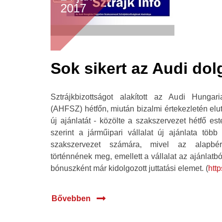
2017
Sok sikert az Audi dol
Sztrájkbizottságot alakított az Audi Hungar
(AHFSZ) hétfőn, miután bizalmi értekezletén elut
új ajánlatát - közölte a szakszervezet hétfő est
szerint a járműipari vállalat új ajánlata több
szakszervezet számára, mivel az alapbé
történnének meg, emellett a vállalat az ajánlatbó
bónuszként már kidolgozott juttatási elemet. (
htt
Bővebben