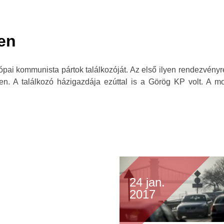
len
i kommunista pártok találkozóját. Az első ilyen rendezvényre
 A találkozó házigazdája ezúttal is a Görög KP volt. A mos
24 jan.
2017