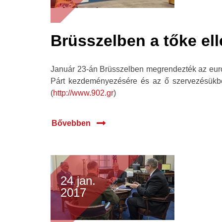
Brüsszelben a tőke el
Január 23-án Brüsszelben megrendezték az európa
Párt kezdeményezésére és az ő szervezésükben.
(
http://www.902.gr
)
Bővebben
24 jan.
2017