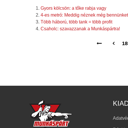
Gyors kölcsön: a tőke rabja vagy
4-es metró: Meddig néznek még bennünket
Több háború, több tank = több profit
Csaholc: szavazzanak a Munkáspártra!
18
KIA
Adatvé