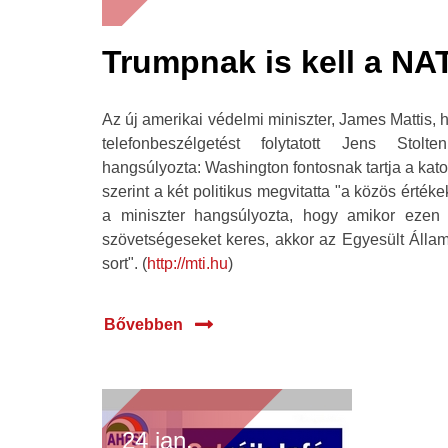
Trumpnak is kell a NA
Az új amerikai védelmi miniszter, James Mattis, h
telefonbeszélgetést folytatott Jens Stolte
hangsúlyozta: Washington fontosnak tartja a kat
szerint a két politikus megvitatta "a közös érté
a miniszter hangsúlyozta, hogy amikor ezen
szövetségeseket keres, akkor az Egyesült Álla
sort". (
http://mti.hu
)
Bővebben
24 jan.