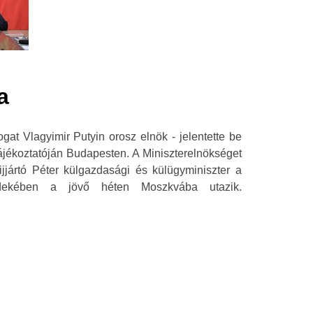
a
gat Vlagyimir Putyin orosz elnök - jelentette be
tájékoztatóján Budapesten. A Miniszterelnökséget
ijjártó Péter külgazdasági és külügyminiszter a
érdekében a jövő héten Moszkvába utazik.