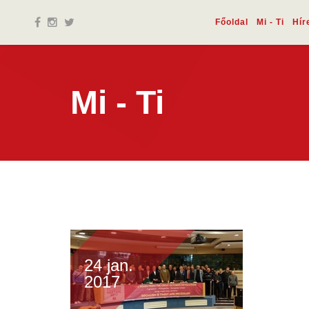
Főoldal
Mi - Ti
Hír
Mi - Ti
24 jan.
2017