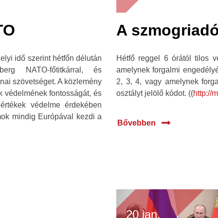
TO
A szmogriadó 
elyi idő szerint hétfőn délután
Hétfő reggel 6 órától tilos 
nberg NATO-főtitkárral, és
amelynek forgalmi engedélyéb
onai szövetséget. A közlemény
2, 3, 4, vagy amelynek forg
kek védelmének fontosságát, és
osztályt jelölő kódot. ((
http://m
 értékek védelme érdekében
mok mindig Európával kezdi a
Bővebben
20 jan.