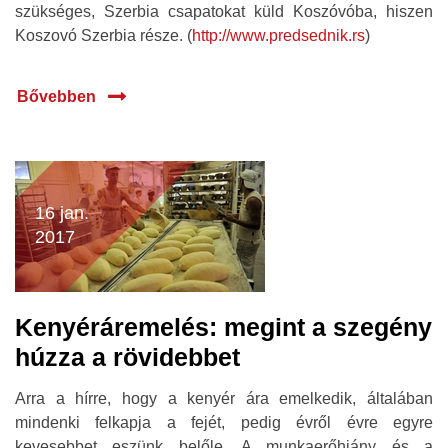
szükséges, Szerbia csapatokat küld Koszóvóba, hiszen
Koszovó Szerbia része. (
http://www.predsednik.rs
)
Bővebben
16 jan.
2017
Kenyéráremelés: megint a szegény
húzza a rövidebbet
Arra a hírre, hogy a kenyér ára emelkedik, általában
mindenki felkapja a fejét, pedig évről évre egyre
kevesebbet eszünk belőle. A munkaerőhiány és a