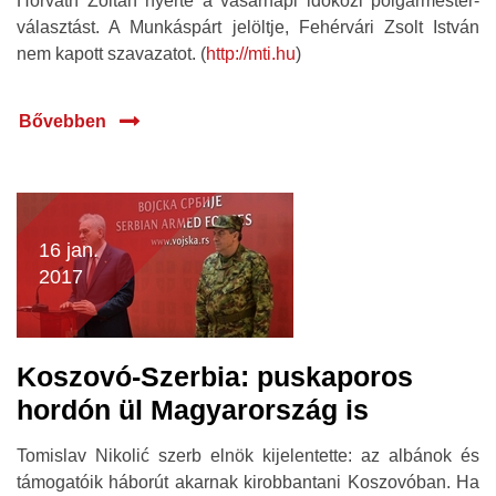
Horváth Zoltán nyerte a vasárnapi időközi polgármester-
választást. A Munkáspárt jelöltje, Fehérvári Zsolt István
nem kapott szavazatot. (
http://mti.hu
)
Bővebben
16 jan.
2017
Koszovó-Szerbia: puskaporos
hordón ül Magyarország is
Tomislav Nikolić szerb elnök kijelentette: az albánok és
támogatóik háborút akarnak kirobbantani Koszovóban. Ha