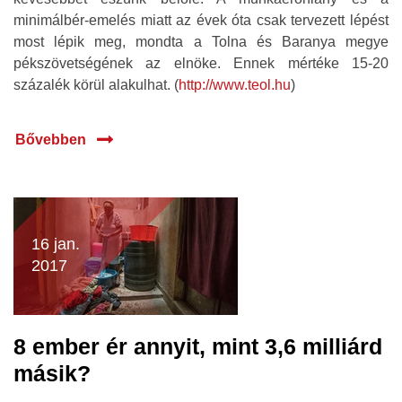
minimálbér-emelés miatt az évek óta csak tervezett lépést
most lépik meg, mondta a Tolna és Baranya megye
pékszövetségének az elnöke. Ennek mértéke 15-20
százalék körül alakulhat. (
http://www.teol.hu
)
Bővebben
16 jan.
2017
8 ember ér annyit, mint 3,6 milliárd
másik?