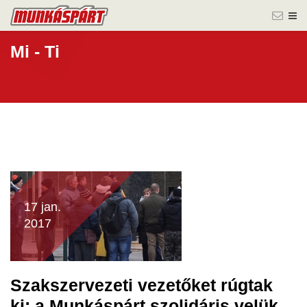
Mi - Ti
17 jan.
2017
Szakszervezeti vezetőket rúgtak
ki: a Munkáspárt szolidáris velük