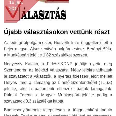
16 jan.
2017
Újabb választásokon vettünk részt
Az eddigi alpolgármester, Husvéth Imre (független) lett a
Fejér megyei Alsószentiván polgármestere. Berényi Béla,
a Munkáspárt jelöltje 1,82 százalékot szerzett.
Négyessy Katalin, a Fidesz-KDNP jelöltje nyerte meg
Szentendrén az időközi választást. Négy jelöltre adhattak
le szavazatot a választók, a nyertes fideszes jelölt mellett
Helyes Imre, a Társaság az Élhető Szentendréért (TESZ)
jelöltje, akit a parlamenti ellenzéki pártok támogattak.
Pálmai Ferenc, a Magyar Munkáspárt jelöltje pedig a
szavazatok 0,3 százalékát kapta.
Badacsonytördemic településen a függetlenként induló