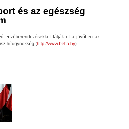
port és az egészség
am
yú edzőberendezésekkel látják el a jövőben az
usz hírügynökség (
http://www.belta.by
)