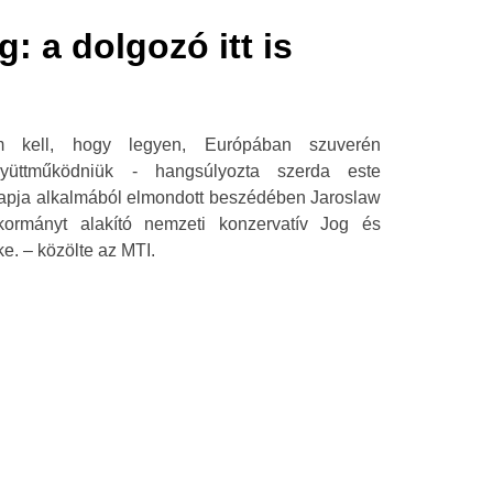
: a dolgozó itt is
am kell, hogy legyen, Európában szuverén
yüttműködniük - hangsúlyozta szerda este
apja alkalmából elmondott beszédében Jaroslaw
kormányt alakító nemzeti konzervatív Jog és
e. – közölte az MTI.