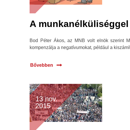
A munkanélküliséggel 
Bod Péter Ákos, az MNB volt elnök szerint Ma
kompenzálja a negatívumokat, például a kiszámít
Bővebben
13 nov.
2015