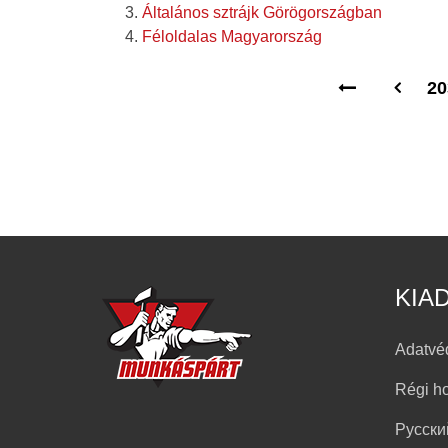
Általános sztrájk Görögországban
Féloldalas Magyarország
20
KIA
Adatvé
Régi h
Русски