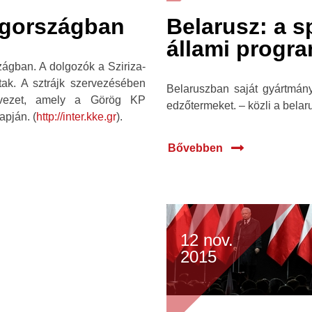
ögországban
Belarusz: a s
állami progr
zágban. A dolgozók a Sziriza-
tak. A sztrájk szervezésében
Belaruszban saját gyártmán
rvezet, amely a Görög KP
edzőtermeket. – közli a belar
apján. (
http://inter.kke.gr
).
Bővebben
12 nov.
2015