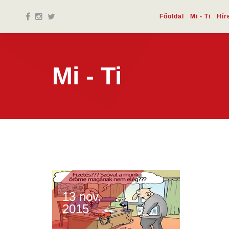
Főoldal
Mi - Ti
Hír
Mi - Ti
13 nov.
2015