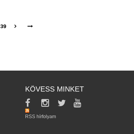
039
KÖVESS MINKET
RSS hírfolyam