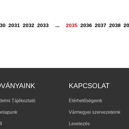
30
2031
2032
2033
...
2035
2036
2037
2038
2
DVÁNYAINK
KAPCSOLAT
delmi Tájékoztató
Elérhetőségeink
onlapunk
Vármegyei szervezeteink
й
Levelezés