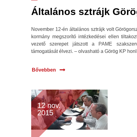
Általános sztrájk Gör
November 12-én általános sztrájk volt Görögors
kormány megszorító intézkedései ellen tiltakoz
vezető szerepet játszott a PAME szaksze
támogatását élvezi. – olvasható a Görög KP honl
Bővebben
12 nov.
2015