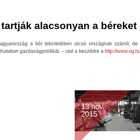
tartják alacsonyan a béreket
gyarország a bér tekintetében olcsó országnak számít, de
hatatlan gazdaságpolitikát. – utal a beszédre a
http://www.vg.hu
13 nov.
2015