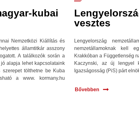
magyar-kubai
Lengyelország
vesztes
ai Nemzetközi Kiállítás és
Lengyelország nemzetáll
elyettes államtitkár asszony
nemzetállamoknak kell eg
ogatott. A találkozók során a
Krakkóban a Függetlenség n
 jó alapja lehet kapcsolataink
Kaczynski, az új lengyel 
s szerepet tölthetne be Kuba
Igazságosság (PiS) párt elnök
vasható a www. kormany.hu
Bővebben