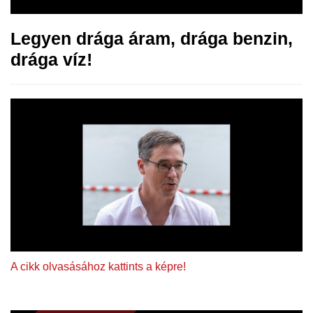
Legyen drága áram, drága benzin,
drága víz!
A cikk olvasásához kattints a képre!