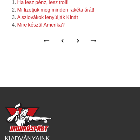
Ha lesz pénz, lesz troli!
Mi fizetjük meg minden rakéta árát!
A szlovákok lenyúlják Kínát
Mire készül Amerika?
KIADVÁNYAINK