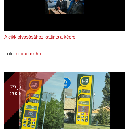
A cikk olvasásához kattints a képre!
Fotó:
economx.hu
29 júl.
2026