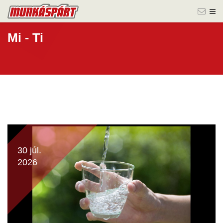
Mi - Ti
30 júl.
2026