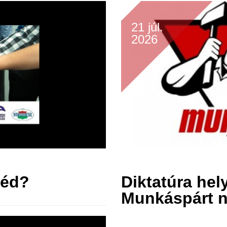
21 júl.
2026
zéd?
Diktatúra hel
Munkáspárt n