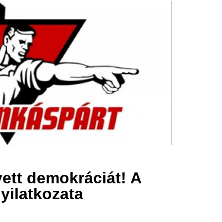
yett demokráciát! A
yilatkozata