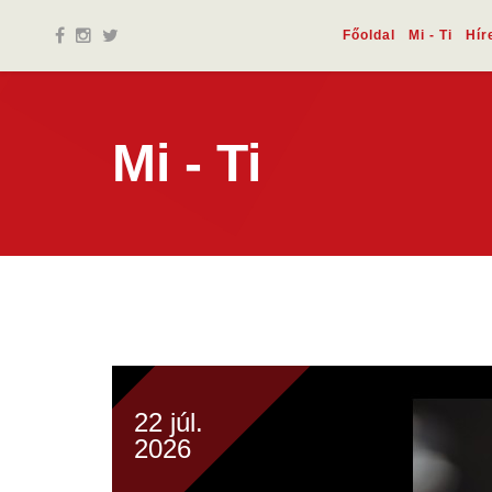
Főoldal
Mi - Ti
Hír
Mi - Ti
22 júl.
2026