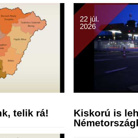
22 júl.
2026
, telik rá!
Kiskorú is le
Németország