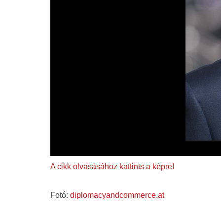
A cikk olvasásához kattints a képre!
Fotó:
diplomacyandcommerce.at