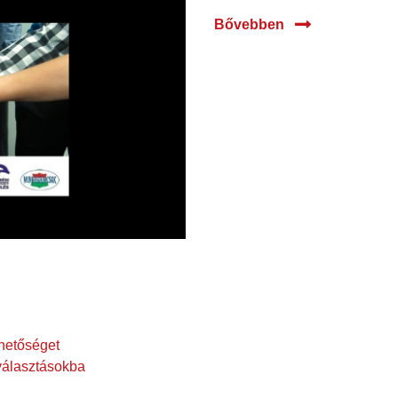
Bővebben
ehetőséget
választásokba