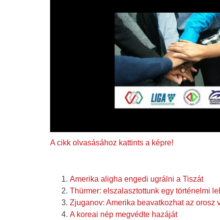
A cikk olvasásához kattints a képre!
Amerika aligha engedi ugrálni a Tiszát
Thürmer: elszalasztottunk egy történelmi l
Zjuganov: Amerika beavatkozhat az orosz 
A koreai nép megvédte hazáját