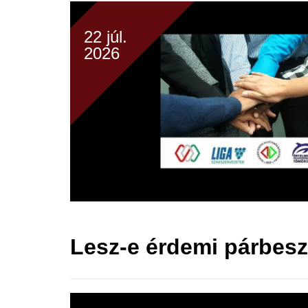
22 júl.
2026
Lesz-e érdemi párbes