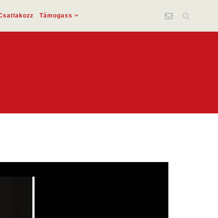
Csatlakozz
Támogass