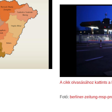
A cikk olvasásához kattints a
Fotó:
berliner-zeitung-msp-pr