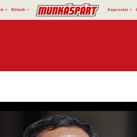
ek
Rólunk
Kapcsolat