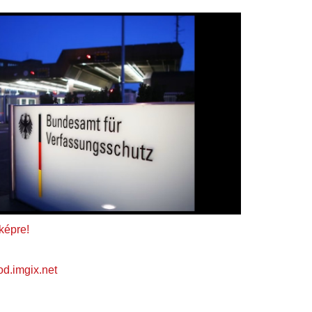
 képre!
od.imgix.net