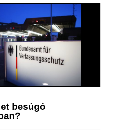
het besúgó
ban?