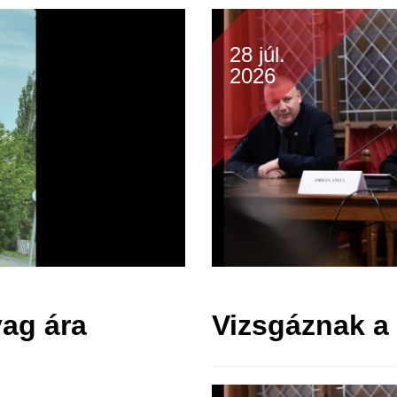
28 júl.
2026
ag ára
Vizsgáznak a