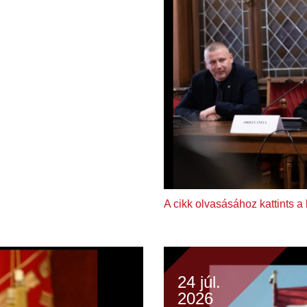
A cikk olvasásához kattints a
24 júl.
2026