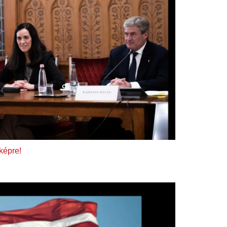
 képre!