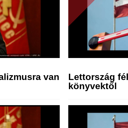
alizmusra van
Lettország fé
könyvektől