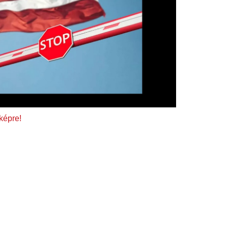
 képre!