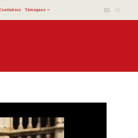
Csatlakozz
Támogass