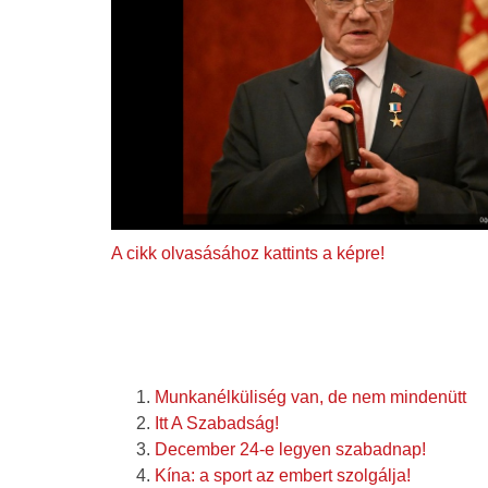
A cikk olvasásához kattints a képre!
Munkanélküliség van, de nem mindenütt
Itt A Szabadság!
December 24-e legyen szabadnap!
Kína: a sport az embert szolgálja!