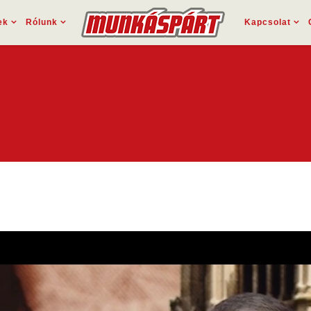
ek
Rólunk
Kapcsolat