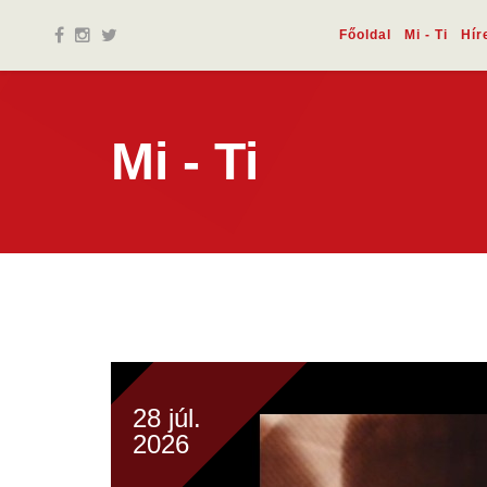
Főoldal
Mi - Ti
Hír
Mi - Ti
28 júl.
2026