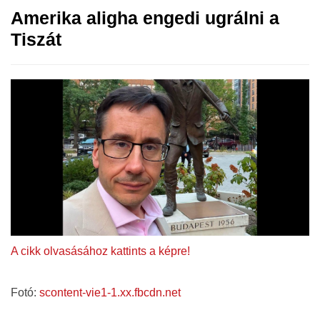
Amerika aligha engedi ugrálni a
Tiszát
A cikk olvasásához kattints a képre!
Fotó:
scontent-vie1-1.xx.fbcdn.net