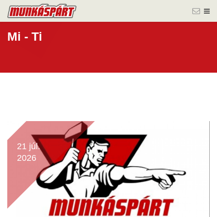
Mi - Ti
21 júl.
2026