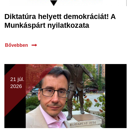
Diktatúra helyett demokráciát! A
Munkáspárt nyilatkozata
Bővebben
21 júl.
2026