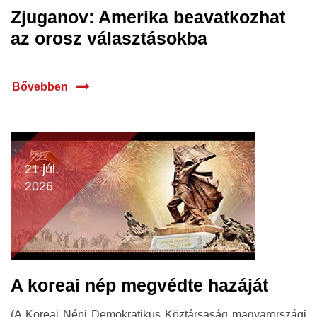
Zjuganov: Amerika beavatkozhat
az orosz választásokba
Bővebben
21 júl.
2026
A koreai nép megvédte hazáját
(A Koreai Népi Demokratikus Köztársaság magyarországi