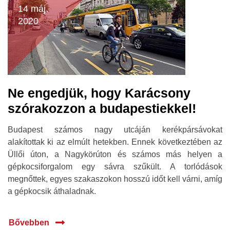
14 máj.
2020
Ne engedjük, hogy Karácsony
szórakozzon a budapestiekkel!
Budapest számos nagy utcáján kerékpársávokat
alakítottak ki az elmúlt hetekben. Ennek következtében az
Üllői úton, a Nagykörúton és számos más helyen a
gépkocsiforgalom egy sávra szűkült. A torlódások
megnőttek, egyes szakaszokon hosszú időt kell várni, amíg
a gépkocsik áthaladnak.
Bővebben