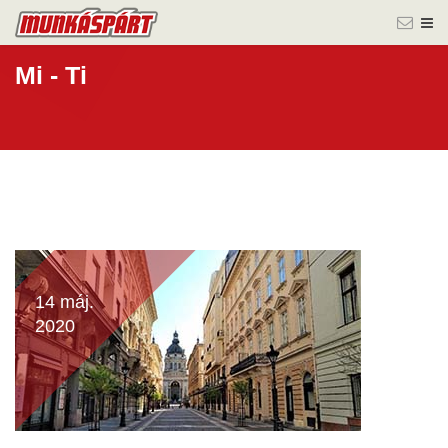
Mi - Ti
14 máj.
2020