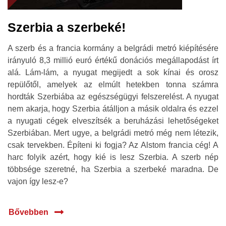
Szerbia a szerbeké!
A szerb és a francia kormány a belgrádi metró kiépítésére
irányuló 8,3 millió euró értékű donációs megállapodást írt
alá. Lám-lám, a nyugat megijedt a sok kínai és orosz
repülőtől, amelyek az elmúlt hetekben tonna számra
hordták Szerbiába az egészségügyi felszerelést. A nyugat
nem akarja, hogy Szerbia átálljon a másik oldalra és ezzel
a nyugati cégek elveszítsék a beruházási lehetőségeket
Szerbiában. Mert ugye, a belgrádi metró még nem létezik,
csak tervekben. Építeni ki fogja? Az Alstom francia cég! A
harc folyik azért, hogy kié is lesz Szerbia. A szerb nép
többsége szeretné, ha Szerbia a szerbeké maradna. De
vajon így lesz-e?
Bővebben