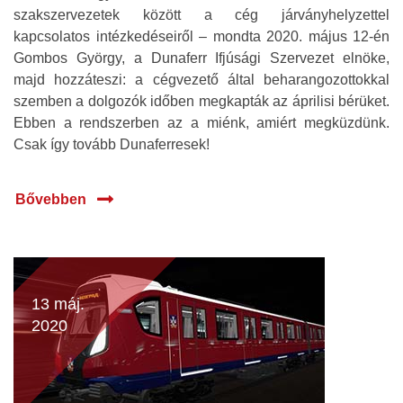
szakszervezetek között a cég járványhelyzettel
kapcsolatos intézkedéseiről – mondta 2020. május 12-én
Gombos György, a Dunaferr Ifjúsági Szervezet elnöke,
majd hozzáteszi: a cégvezető által beharangozottokkal
szemben a dolgozók időben megkapták az áprilisi bérüket.
Ebben a rendszerben az a miénk, amiért megküzdünk.
Csak így tovább Dunaferresek!
Bővebben
13 máj.
2020