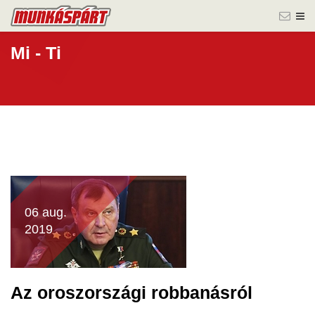
Mi - Ti
06 aug.
2019
Az oroszországi robbanásról