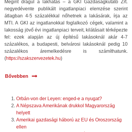
Megint drágul a lakhatás – a GKI Gazdaságkutató Zrt.
negyedévente publikált ingatlanpiaci elemzése szerint
átlagban 4-5 százalékkal nőhetnek a lakásárak, írja az
MTI. A GKI az ingatlanokkal foglalkozó cégek, valamint a
lakosság jövő évi ingatlanpiaci terveit, kilátásait térképezte
fel: ezek alapján az új építésű lakásoknál akár 4-7
százalékos, a budapesti, belvárosi lakásoknál pedig 10
százalékos áremelkedésre is számíthatunk.
(
https://szakszervezetek.hu
)
Bővebben
Orbán-von der Leyen: enged-e a nyugat?
A Népszava Amerikának drukkol Magyarország
helyett
Amerikai gazdasági háború az EU és Oroszország
ellen