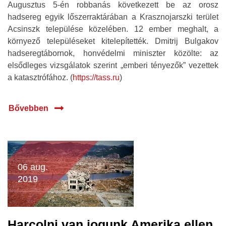
Augusztus 5-én robbanás következett be az orosz
hadsereg egyik lőszerraktárában a Krasznojarszki terület
Acsinszk települése közelében. 12 ember meghalt, a
környező településeket kitelepítették. Dmitrij Bulgakov
hadseregtábornok, honvédelmi miniszter közölte: az
elsődleges vizsgálatok szerint „emberi tényezők” vezettek
a katasztrófához. (
https://tass.ru
)
Bővebben
06 aug.
2019
Harcolni van jogunk Amerika ellen,