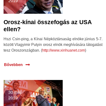
2019
Orosz-kínai összefogás az USA
ellen?
Hszi Csin-ping, a Kínai Népköztársaság elnöke június 5-7.
között Vlagyimir Putyin orosz elnök meghívására látogatást
tesz Oroszországban. (
http://www.xinhuanet.com
)
Bővebben
30 máj.
2019