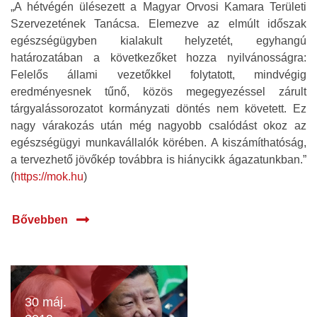
„A hétvégén ülésezett a Magyar Orvosi Kamara Területi
Szervezetének Tanácsa. Elemezve az elmúlt időszak
egészségügyben kialakult helyzetét, egyhangú
határozatában a következőket hozza nyilvánosságra:
Felelős állami vezetőkkel folytatott, mindvégig
eredményesnek tűnő, közös megegyezéssel zárult
tárgyalássorozatot kormányzati döntés nem követett. Ez
nagy várakozás után még nagyobb csalódást okoz az
egészségügyi munkavállalók körében. A kiszámíthatóság,
a tervezhető jövőkép továbbra is hiánycikk ágazatunkban.”
(
https://mok.hu
)
Bővebben
30 máj.