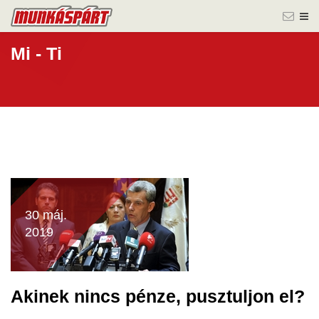
Mi - Ti
30 máj.
2019
Akinek nincs pénze, pusztuljon el?