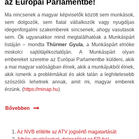
az Európai Parlamentbe!
Ma nincsenek a magyar képviselők között sem munkások,
sem dolgozók, sem fiatal vállalkozók vagy nyugdíjas
idegenforgalmi szakemberek sincsenek, ahogy vasutasok
sem. Ők ugyanakkor mind megtalálhatóak a Munkáspárt
listáján – mondta
Thürmer Gyula
, a Munkáspárt elnöke
miskolci sajtótájékoztatóján. A Munkáspárt olyan
embereket szeretne az Európai Parlamentbe küldeni, akik
a mai magyar valóságban élnek, akik a munkájukból élnek,
akik ismerik a problémáikat és akik talán a leghitelesebb
szószólói lehetnek annak, amit mi, magyar emberek
érzünk. (
https://minap.hu
)
Bővebben
Az NVB elítélte az ATV jogsértő magatartását