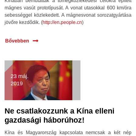
Kínában bemutatták a tömegközlekedési célokra épített
mágnes vasút prototípusát. A vonat utasokkal 600 km/óra
sebességgel közlekedett. A mágnesvonat sorozatgyártása
jövőre kezdődik. (
http://en.people.cn
)
Bővebben
23 máj.
2019
Ne csatlakozzunk a Kína elleni
gazdasági háborúhoz!
Kína és Magyarország kapcsolata nemcsak a két nép