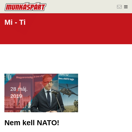
Mi - Ti
28 máj.
2019
Nem kell NATO!