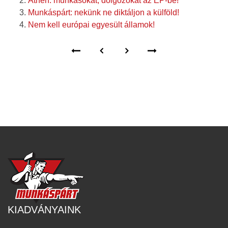
Athén: munkásokat, dolgozókat az EP-be!
Munkáspárt: nekünk ne diktáljon a külföld!
Nem kell európai egyesült államok!
KIADVÁNYAINK