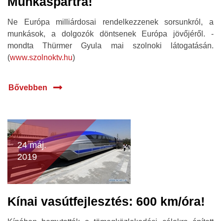
Munkáspártra!
Ne Európa milliárdosai rendelkezzenek sorsunkról, a
munkások, a dolgozók döntsenek Európa jövőjéről. -
mondta Thürmer Gyula mai szolnoki látogatásán.
(
www.szolnoktv.hu
)
Bővebben
24 máj.
2019
Kínai vasútfejlesztés: 600 km/óra!